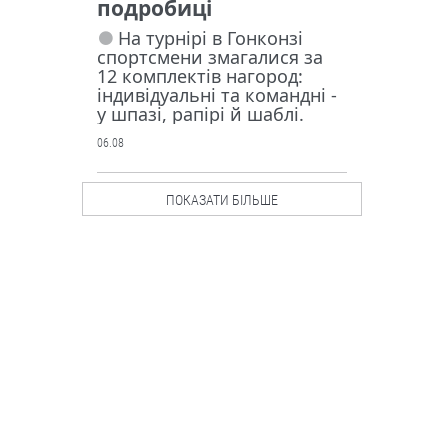
подробиці
На турнірі в Гонконзі
спортсмени змагалися за
12 комплектів нагород:
індивідуальні та командні -
у шпазі, рапірі й шаблі.
06.08
Люди і проблеми
ПОКАЗАТИ БІЛЬШЕ
Росія
запустила у
серійне
виробництв
о крилату
ракету “Бандероль”.
Чи маємо протидію?
Ворог активно
використовує цю зброю
насамперед по
причорноморських