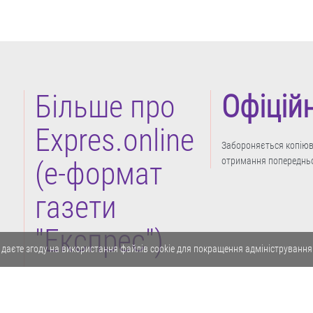
Більше про
Офіцій
Expres.online
Забороняється копіюва
отримання попередньо
(e-формат
газети
"Експрес")
 даєте згоду на використання файлів cookie для покращення адміністрування
Політика конфіденційності
Реклама
Карта сайту