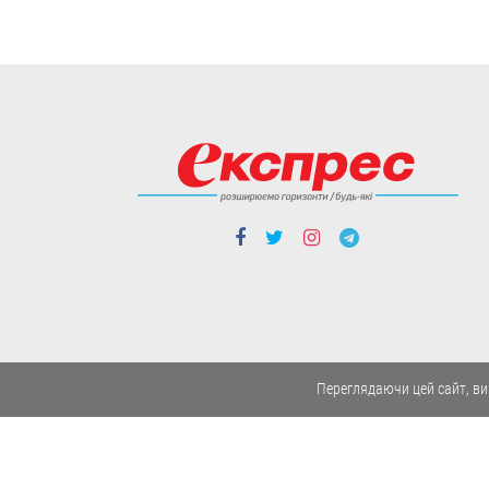
областях - Херсонській,
Миколаївській та Одеській.
06.08
Політика
Чергові ротації у
Переглядаючи цей сайт, ви
владі: чого чекати від
нового керівника
зовнішньої розвідки
та секретаря РНБО