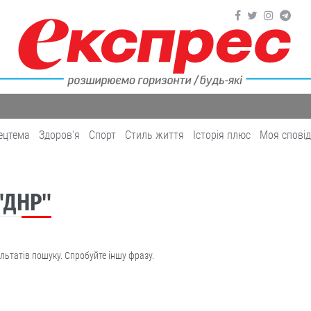
ецтема
Здоров'я
Cпорт
Cтиль життя
Історія плюс
Моя спові
 "ДНР"
льтатів пошуку. Спробуйте іншу фразу.