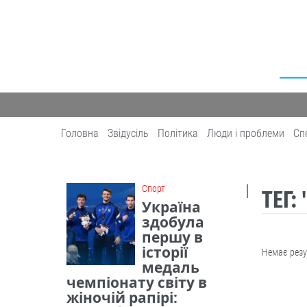
Головна
Звідусіль
Політика
Люди і проблеми
Сп
Cпорт
ТЕГ:
Україна
здобула
першу в
історії
Немає резу
медаль
чемпіонату світу в
жіночій рапірі: