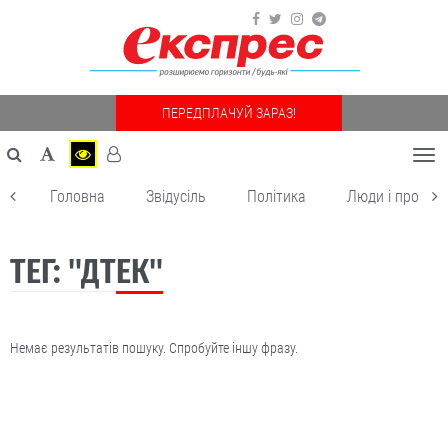
ПЕРЕДПЛАЧУЙ ЗАРАЗ!
Togg
navi
Головна
Звідусіль
Політика
Люди і пробле
ТЕГ: "ДТЕК"
Немає результатів пошуку. Спробуйте іншу фразу.