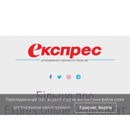
Більше про
Переглядаючи цей сайт, ви даєте згоду на використання файлів cookie
Expres.online (e-формат
для покращення адміністрування.
Я розумію. Закрити
газети "Експрес")