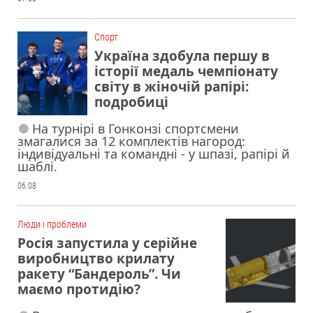
Cпорт
Україна здобула першу в
історії медаль чемпіонату
світу в жіночій рапірі:
подробиці
На турнірі в Гонконзі спортсмени
змагалися за 12 комплектів нагород:
індивідуальні та командні - у шпазі, рапірі й
шаблі.
06.08
Люди і проблеми
Росія запустила у серійне
виробництво крилату
ракету “Бандероль”. Чи
маємо протидію?