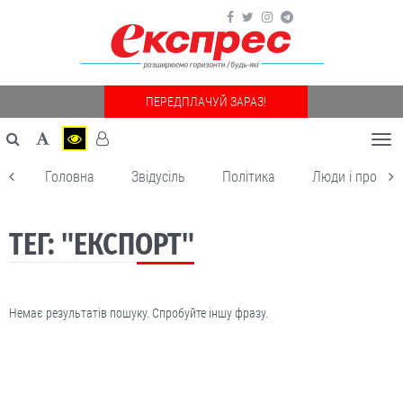
ПЕРЕДПЛАЧУЙ ЗАРАЗ!
Togg
navi
Головна
Звідусіль
Політика
Люди і пробле
ТЕГ: "ЕКСПОРТ"
Немає результатів пошуку. Спробуйте іншу фразу.