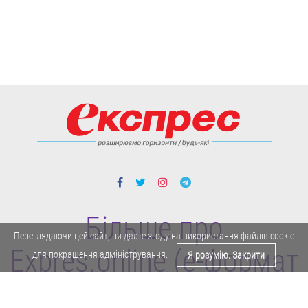
Більше про
Переглядаючи цей сайт, ви даєте згоду на використання файлів cookie
Expres.online (e-формат
для покращення адміністрування.
Я розумію. Закрити
газети "Експрес")