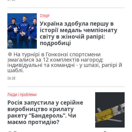
Cпорт
Україна здобула першу в
історії медаль чемпіонату
світу в жіночій рапірі:
подробиці
На турнірі в Гонконзі спортсмени
змагалися за 12 комплектів нагород:
індивідуальні та командні - у шпазі, рапірі й
шаблі.
06.08
Люди і проблеми
Росія запустила у серійне
виробництво крилату
ракету “Бандероль”. Чи
маємо протидію?