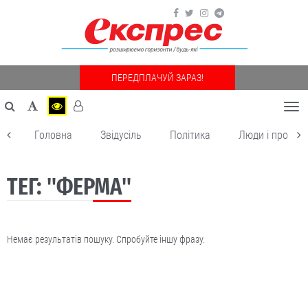
ПЕРЕДПЛАЧУЙ ЗАРАЗ!
Togg
navi
Головна
Звідусіль
Політика
Люди і пробле
ТЕГ: "ФЕРМА"
Немає результатів пошуку. Спробуйте іншу фразу.