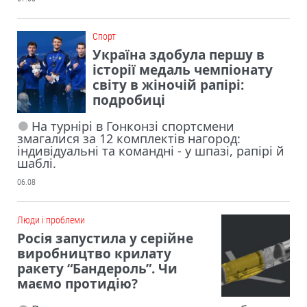
Cпорт
Україна здобула першу в
історії медаль чемпіонату
світу в жіночій рапірі:
подробиці
На турнірі в Гонконзі спортсмени
змагалися за 12 комплектів нагород:
індивідуальні та командні - у шпазі, рапірі й
шаблі.
06.08
Люди і проблеми
Росія запустила у серійне
виробництво крилату
ракету “Бандероль”. Чи
маємо протидію?