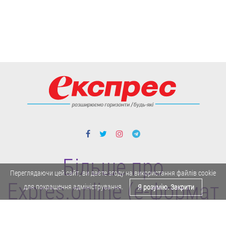
Більше про
Переглядаючи цей сайт, ви даєте згоду на використання файлів cookie
Expres.online (e-формат
для покращення адміністрування.
Я розумію. Закрити
газети "Експрес")