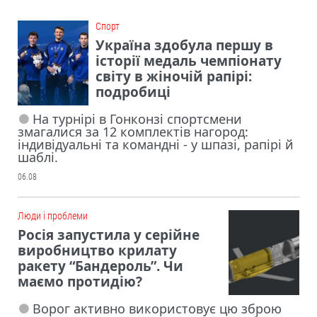
Cпорт
Україна здобула першу в
історії медаль чемпіонату
світу в жіночій рапірі:
подробиці
На турнірі в Гонконзі спортсмени
змагалися за 12 комплектів нагород:
індивідуальні та командні - у шпазі, рапірі й
шаблі.
06.08
Люди і проблеми
Росія запустила у серійне
виробництво крилату
ракету “Бандероль”. Чи
маємо протидію?
Ворог активно використовує цю зброю