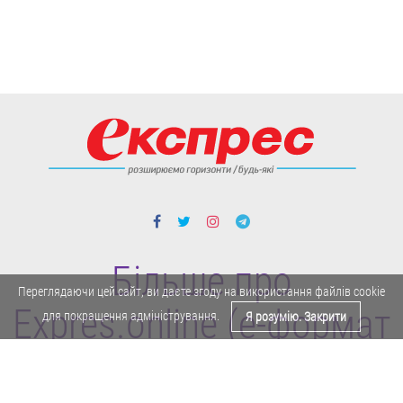
Більше про
Переглядаючи цей сайт, ви даєте згоду на використання файлів cookie
Expres.online (e-формат
для покращення адміністрування.
Я розумію. Закрити
газети "Експрес")