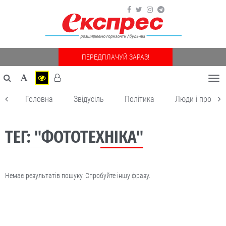
ПЕРЕДПЛАЧУЙ ЗАРАЗ!
Togg
navi
Головна
Звідусіль
Політика
Люди і пробле
ТЕГ: "ФОТОТЕХНІКА"
Немає результатів пошуку. Спробуйте іншу фразу.