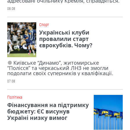
адресовані очільнику Кремля, справдяться.
08.08
Cпорт
Українські клуби
провалили старт
єврокубків. Чому?
Київське “Динамо”, житомирське
“Полісся” та черкаський ЛНЗ не змогли
подолати своїх суперників у кваліфікації.
07.08
Політика
Фінансування на підтримку
бюджету: ЄС висунув
Україні низку вимог