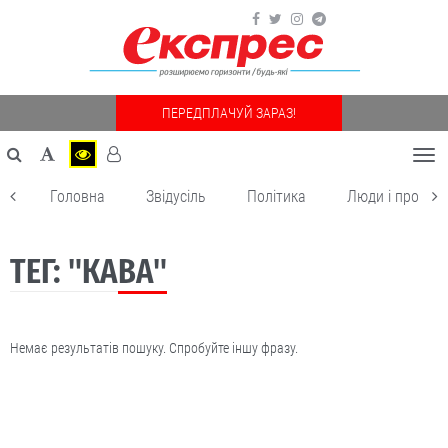
ПЕРЕДПЛАЧУЙ ЗАРАЗ!
Togg
navi
Головна
Звідусіль
Політика
Люди і пробле
ТЕГ: "КАВА"
Немає результатів пошуку. Спробуйте іншу фразу.