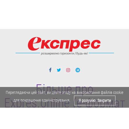
Більше про
Переглядаючи цей сайт, ви даєте згоду на використання файлів cookie
Expres.online (e-формат
для покращення адміністрування.
Я розумію. Закрити
газети "Експрес")