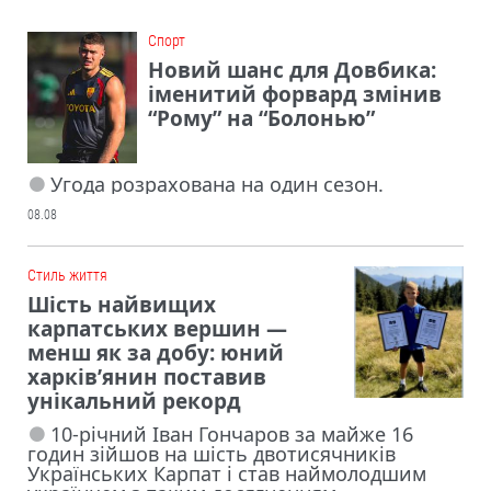
Cпорт
Новий шанс для Довбика:
іменитий форвард змінив
“Рому” на “Болонью”
Угода розрахована на один сезон.
08.08
Cтиль життя
Шість найвищих
карпатських вершин —
менш як за добу: юний
харків’янин поставив
унікальний рекорд
10-річний Іван Гончаров за майже 16
годин зійшов на шість двотисячників
Українських Карпат і став наймолодшим