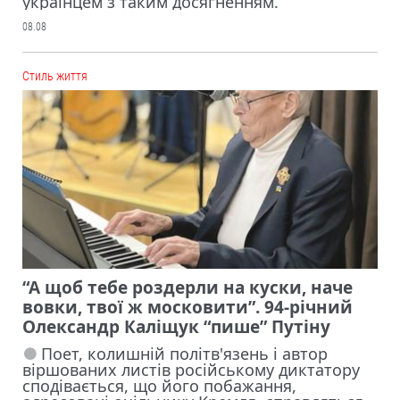
українцем з таким досягненням.
08.08
Cтиль життя
“А щоб тебе роздерли на куски, наче
вовки, твої ж московити”. 94-річний
Олександр Каліщук “пише” Путіну
Поет, колишній політв'язень і автор
віршованих листів російському диктатору
сподівається, що його побажання,