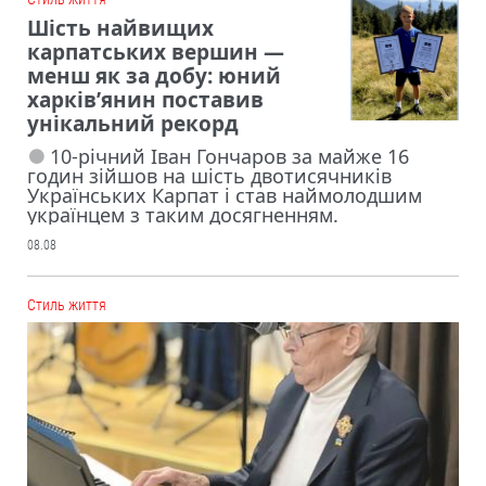
Шість найвищих
карпатських вершин —
менш як за добу: юний
харків’янин поставив
унікальний рекорд
10-річний Іван Гончаров за майже 16
годин зійшов на шість двотисячників
Українських Карпат і став наймолодшим
українцем з таким досягненням.
08.08
Cтиль життя