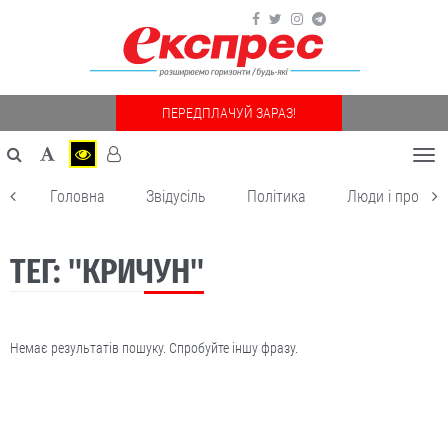
ПЕРЕДПЛАЧУЙ ЗАРАЗ!
Togg
navi
Головна
Звідусіль
Політика
Люди і пробле
ТЕГ: "КРИЧУН"
Немає результатів пошуку. Спробуйте іншу фразу.