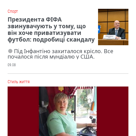
Cпорт
Президента ФІФА
звинувачують у тому, що
він хоче приватизувати
футбол: подробиці скандалу
Під Інфантіно захиталося крісло. Все
почалося після мундіалю у США.
09.08
Cтиль життя