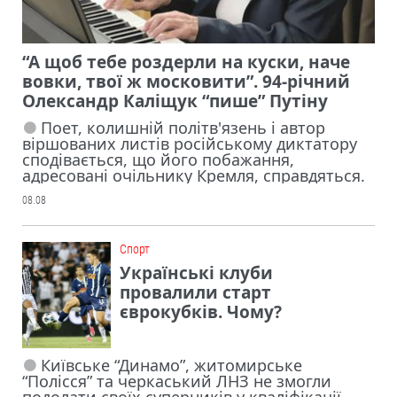
“А щоб тебе роздерли на куски, наче
вовки, твої ж московити”. 94-річний
Олександр Каліщук “пише” Путіну
Поет, колишній політв'язень і автор
віршованих листів російському диктатору
сподівається, що його побажання,
адресовані очільнику Кремля, справдяться.
08.08
Cпорт
Українські клуби
провалили старт
єврокубків. Чому?
Київське “Динамо”, житомирське
“Полісся” та черкаський ЛНЗ не змогли