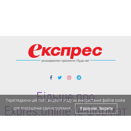
Більше про
Переглядаючи цей сайт, ви даєте згоду на використання файлів cookie
Expres.online (e-формат
для покращення адміністрування.
Я розумію. Закрити
газети "Експрес")