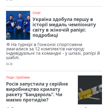
Cпорт
Україна здобула першу в
історії медаль чемпіонату
світу в жіночій рапірі:
подробиці
На турнірі в Гонконзі спортсмени
змагалися за 12 комплектів нагород:
індивідуальні та командні - у шпазі, рапірі й
шаблі.
06.08
Люди і проблеми
Росія запустила у серійне
виробництво крилату
ракету “Бандероль”. Чи
маємо протидію?