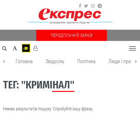
ПЕРЕДПЛАЧУЙ ЗАРАЗ!
Togg
navi
Головна
Звідусіль
Політика
Люди і пробле
ТЕГ: "КРИМІНАЛ"
Немає результатів пошуку. Спробуйте іншу фразу.