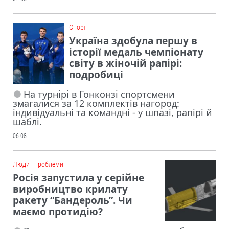
Cпорт
Україна здобула першу в
історії медаль чемпіонату
світу в жіночій рапірі:
подробиці
На турнірі в Гонконзі спортсмени
змагалися за 12 комплектів нагород:
індивідуальні та командні - у шпазі, рапірі й
шаблі.
06.08
Люди і проблеми
Росія запустила у серійне
виробництво крилату
ракету “Бандероль”. Чи
маємо протидію?