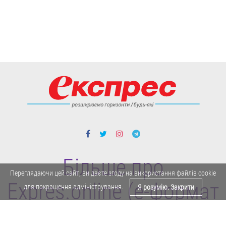
Більше про
Переглядаючи цей сайт, ви даєте згоду на використання файлів cookie
Expres.online (e-формат
для покращення адміністрування.
Я розумію. Закрити
газети "Експрес")