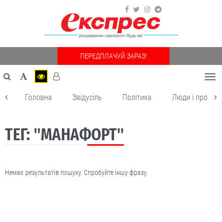
ПЕРЕДПЛАЧУЙ ЗАРАЗ!
Togg
navi
Головна
Звідусіль
Політика
Люди і пробле
ТЕГ: "МАНАФОРТ"
Немає результатів пошуку. Спробуйте іншу фразу.