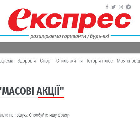
ецтема
Здоров'я
Cпорт
Cтиль життя
Історія плюс
Моя спові
 "МАСОВІ АКЦІЇ"
льтатів пошуку. Спробуйте іншу фразу.