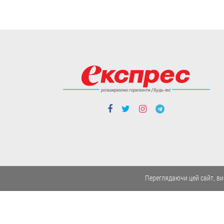
областях - Херсонській,
Миколаївській та Одеській.
06.08
Політика
Чергові ротації у
Переглядаючи цей сайт, ви
владі: чого чекати від
нового керівника
зовнішньої розвідки
та секретаря РНБО