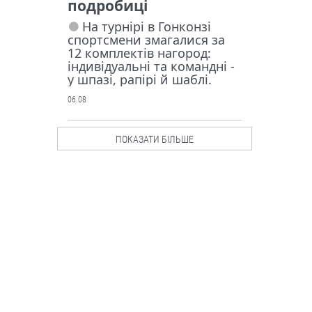
подробиці
На турнірі в Гонконзі
спортсмени змагалися за
12 комплектів нагород:
індивідуальні та командні -
у шпазі, рапірі й шаблі.
06.08
Люди і проблеми
ПОКАЗАТИ БІЛЬШЕ
Росія
запустила у
серійне
виробництв
о крилату
ракету “Бандероль”.
Чи маємо протидію?
Ворог активно
використовує цю зброю
насамперед по
причорноморських