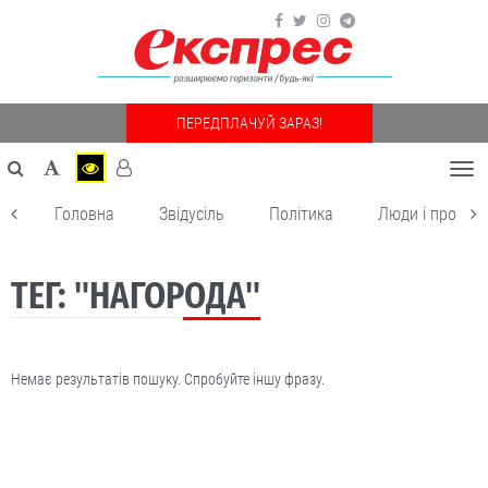
ПЕРЕДПЛАЧУЙ ЗАРАЗ!
Togg
navi
Головна
Звідусіль
Політика
Люди і пробле
ТЕГ: "НАГОРОДА"
Немає результатів пошуку. Спробуйте іншу фразу.