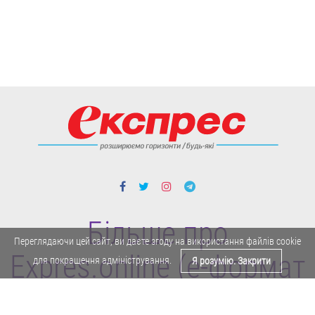
Більше про
Переглядаючи цей сайт, ви даєте згоду на використання файлів cookie
Expres.online (e-формат
для покращення адміністрування.
Я розумію. Закрити
газети "Експрес")