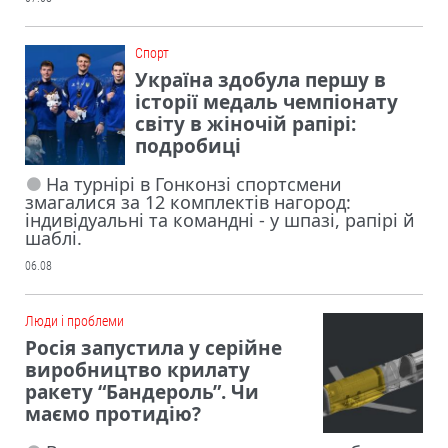
Cпорт
Україна здобула першу в
історії медаль чемпіонату
світу в жіночій рапірі:
подробиці
На турнірі в Гонконзі спортсмени
змагалися за 12 комплектів нагород:
індивідуальні та командні - у шпазі, рапірі й
шаблі.
06.08
Люди і проблеми
Росія запустила у серійне
виробництво крилату
ракету “Бандероль”. Чи
маємо протидію?