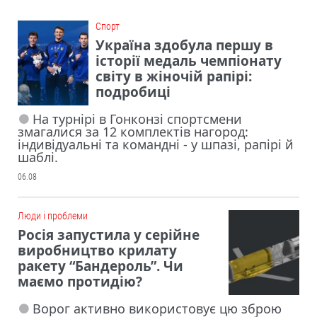
Cпорт
Україна здобула першу в
історії медаль чемпіонату
світу в жіночій рапірі:
подробиці
На турнірі в Гонконзі спортсмени
змагалися за 12 комплектів нагород:
індивідуальні та командні - у шпазі, рапірі й
шаблі.
06.08
Люди і проблеми
Росія запустила у серійне
виробництво крилату
ракету “Бандероль”. Чи
маємо протидію?
Ворог активно використовує цю зброю