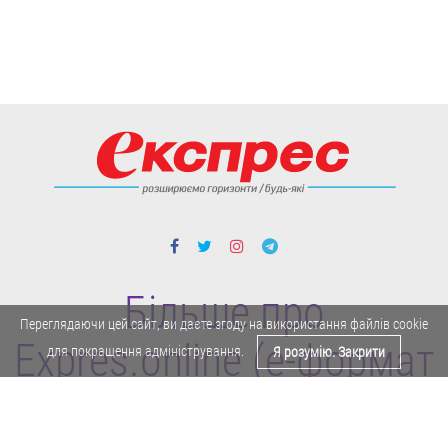
Більше про
Переглядаючи цей сайт, ви даєте згоду на використання файлів cookie
Expres.online (e-формат
для покращення адміністрування.
Я розумію. Закрити
газети "Експрес")