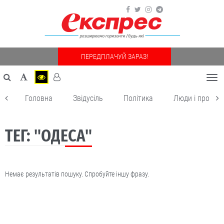
ПЕРЕДПЛАЧУЙ ЗАРАЗ!
Togg
navi
Головна
Звідусіль
Політика
Люди і пробле
ТЕГ: "ОДЕСА"
Немає результатів пошуку. Спробуйте іншу фразу.