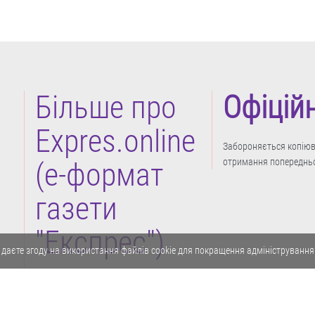
Більше про
Офіцій
Expres.online
Забороняється копіюва
отримання попередньо
(e-формат
газети
"Експрес")
 даєте згоду на використання файлів cookie для покращення адміністрування
Політика конфіденційності
Реклама
Карта сайту