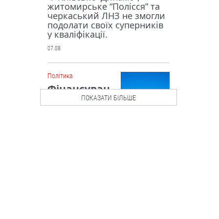
житомирське “Полісся” та
черкаський ЛНЗ не змогли
подолати своїх суперників
у кваліфікації.
07.08
Політика
Фінансуван
ня на
ПОКАЗАТИ БІЛЬШЕ
підтримку
бюджету: ЄС
висунув
Україні низку вимог
Рада Євросоюзу внесла
зміни до “Плану України” у
межах механізму Ukraine
Facility.
07.08