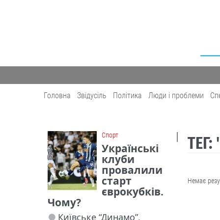
Головна
Звідусіль
Політика
Люди і проблеми
Сп
Cпорт
ТЕГ:
Українські
клуби
провалили
старт
Немає резу
єврокубків.
Чому?
Київське “Динамо”,