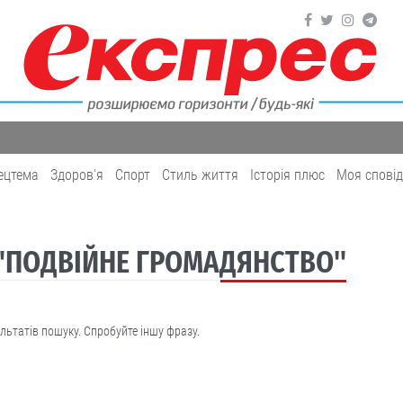
ецтема
Здоров'я
Cпорт
Cтиль життя
Історія плюс
Моя спові
 "ПОДВІЙНЕ ГРОМАДЯНСТВО"
льтатів пошуку. Спробуйте іншу фразу.