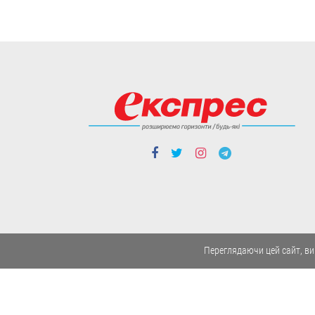
Люди і проблеми
Закон про академічну
доброчесність: що він
передбачає і як
можуть покарати тих,
хто його порушує
Переглядаючи цей сайт, ви
Передбачена
відповідальність не лише
для здобувачів освіти, а й
для педагогічних та
наукових працівників.