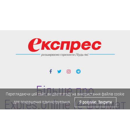
Більше про
Переглядаючи цей сайт, ви даєте згоду на використання файлів cookie
Expres.online (e-формат
для покращення адміністрування.
Я розумію. Закрити
газети "Експрес")