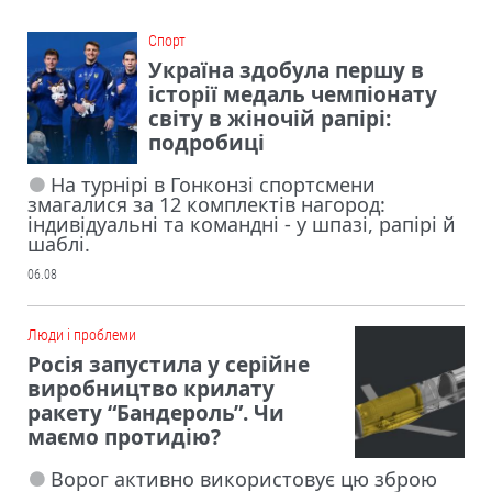
Cпорт
Україна здобула першу в
історії медаль чемпіонату
світу в жіночій рапірі:
подробиці
На турнірі в Гонконзі спортсмени
змагалися за 12 комплектів нагород:
індивідуальні та командні - у шпазі, рапірі й
шаблі.
06.08
Люди і проблеми
Росія запустила у серійне
виробництво крилату
ракету “Бандероль”. Чи
маємо протидію?
Ворог активно використовує цю зброю