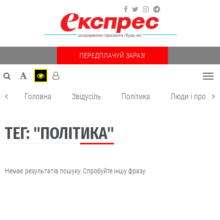
ПЕРЕДПЛАЧУЙ ЗАРАЗ!
Togg
navi
Головна
Звідусіль
Політика
Люди і пробле
ТЕГ: "ПОЛІТИКА"
Немає результатів пошуку. Спробуйте іншу фразу.