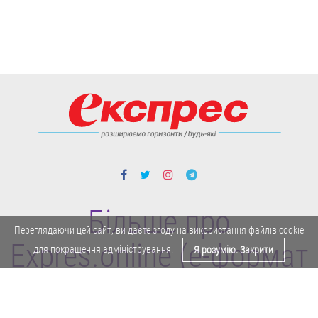
Більше про
Переглядаючи цей сайт, ви даєте згоду на використання файлів cookie
Expres.online (e-формат
для покращення адміністрування.
Я розумію. Закрити
газети "Експрес")