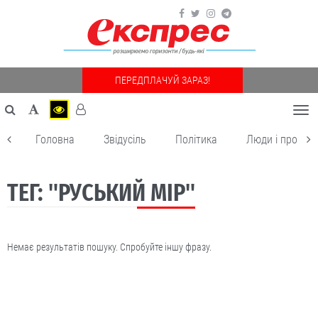
ПЕРЕДПЛАЧУЙ ЗАРАЗ!
Togg
navi
Головна
Звідусіль
Політика
Люди і пробле
ТЕГ: "РУСЬКИЙ МІР"
Немає результатів пошуку. Спробуйте іншу фразу.