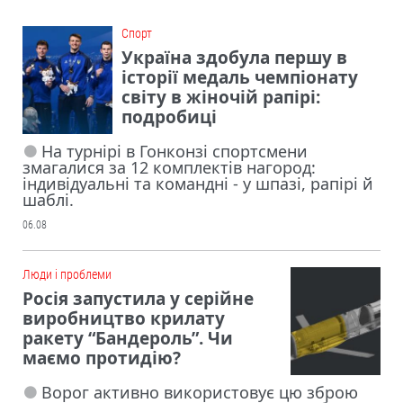
Cпорт
Україна здобула першу в
історії медаль чемпіонату
світу в жіночій рапірі:
подробиці
На турнірі в Гонконзі спортсмени
змагалися за 12 комплектів нагород:
індивідуальні та командні - у шпазі, рапірі й
шаблі.
06.08
Люди і проблеми
Росія запустила у серійне
виробництво крилату
ракету “Бандероль”. Чи
маємо протидію?
Ворог активно використовує цю зброю