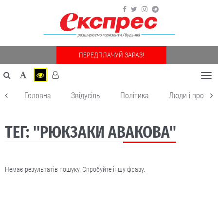
ПЕРЕДПЛАЧУЙ ЗАРАЗ!
Togg
navi
Головна
Звідусіль
Політика
Люди і пробле
ТЕГ: "РЮКЗАКИ АВАКОВА"
Немає результатів пошуку. Спробуйте іншу фразу.