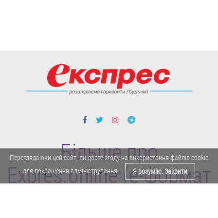
Більше про
Переглядаючи цей сайт, ви даєте згоду на використання файлів cookie
Expres.online (e-формат
для покращення адміністрування.
Я розумію. Закрити
газети "Експрес")