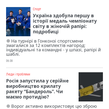
Cпорт
Україна здобула першу в
історії медаль чемпіонату
світу в жіночій рапірі:
подробиці
На турнірі в Гонконзі спортсмени
змагалися за 12 комплектів нагород:
індивідуальні та командні - у шпазі, рапірі й
шаблі.
06.08
Люди і проблеми
Росія запустила у серійне
виробництво крилату
ракету “Бандероль”. Чи
маємо протидію?
Ворог активно використовує цю зброю