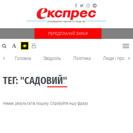
ПЕРЕДПЛАЧУЙ ЗАРАЗ!
Togg
navi
Головна
Звідусіль
Політика
Люди і пробле
ТЕГ: "САДОВИЙ"
Немає результатів пошуку. Спробуйте іншу фразу.