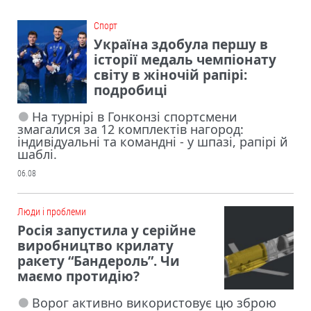
Cпорт
Україна здобула першу в
історії медаль чемпіонату
світу в жіночій рапірі:
подробиці
На турнірі в Гонконзі спортсмени
змагалися за 12 комплектів нагород:
індивідуальні та командні - у шпазі, рапірі й
шаблі.
06.08
Люди і проблеми
Росія запустила у серійне
виробництво крилату
ракету “Бандероль”. Чи
маємо протидію?
Ворог активно використовує цю зброю