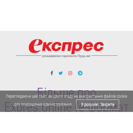
Більше про
Переглядаючи цей сайт, ви даєте згоду на використання файлів cookie
Expres.online (e-формат
для покращення адміністрування.
Я розумію. Закрити
газети "Експрес")