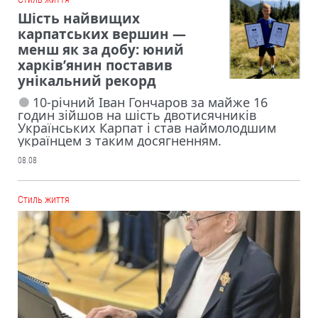
Шість найвищих
карпатських вершин —
менш як за добу: юний
харків’янин поставив
унікальний рекорд
10-річний Іван Гончаров за майже 16
годин зійшов на шість двотисячників
Українських Карпат і став наймолодшим
українцем з таким досягненням.
08.08
Cтиль життя