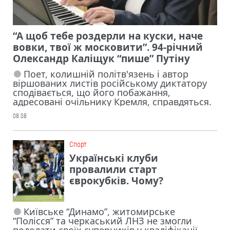
“А щоб тебе роздерли на куски, наче
вовки, твої ж московити”. 94-річний
Олександр Каліщук “пише” Путіну
Поет, колишній політв'язень і автор
віршованих листів російському диктатору
сподівається, що його побажання,
адресовані очільнику Кремля, справдяться.
08.08
Cпорт
Українські клуби
провалили старт
єврокубків. Чому?
Київське “Динамо”, житомирське
“Полісся” та черкаський ЛНЗ не змогли