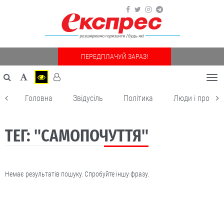
ПЕРЕДПЛАЧУЙ ЗАРАЗ!
Togg
navi
Головна
Звідусіль
Політика
Люди і пробле
ТЕГ: "САМОПОЧУТТЯ"
Немає результатів пошуку. Спробуйте іншу фразу.