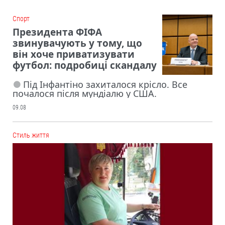
Cпорт
Президента ФІФА
звинувачують у тому, що
він хоче приватизувати
футбол: подробиці скандалу
Під Інфантіно захиталося крісло. Все
почалося після мундіалю у США.
09.08
Cтиль життя