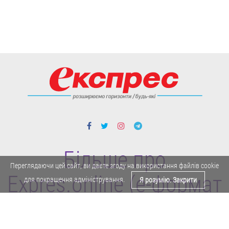
Більше про
Переглядаючи цей сайт, ви даєте згоду на використання файлів cookie
Expres.online (e-формат
для покращення адміністрування.
Я розумію. Закрити
газети "Експрес")