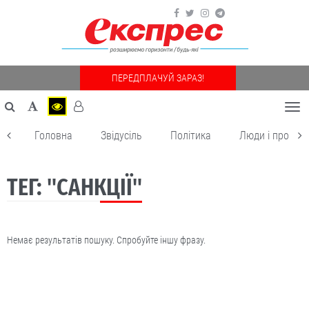
ПЕРЕДПЛАЧУЙ ЗАРАЗ!
Togg
navi
Головна
Звідусіль
Політика
Люди і пробле
ТЕГ: "САНКЦІЇ"
Немає результатів пошуку. Спробуйте іншу фразу.