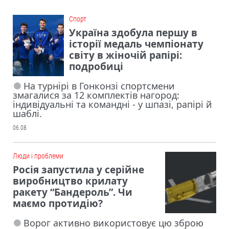
Cпорт
Україна здобула першу в
історії медаль чемпіонату
світу в жіночій рапірі:
подробиці
На турнірі в Гонконзі спортсмени
змагалися за 12 комплектів нагород:
індивідуальні та командні - у шпазі, рапірі й
шаблі.
06.08
Люди і проблеми
Росія запустила у серійне
виробництво крилату
ракету “Бандероль”. Чи
маємо протидію?
Ворог активно використовує цю зброю