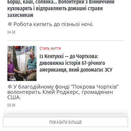
Борщі, каші, солянка... Волонтерки з Вінниччини
куховарять і відправляють домашні страви
захисникам
Робота кипить до пізньої ночі.
04.08
Cтиль життя
Із Кентуккі — до Чорткова:
дивовижна історія 67-річного
американця, який допомагає ЗСУ
У благодійному фонді “Покрова Чортків”
волонтерить Клей Роджерс, громадянин
США.
03.08
ПОКАЗАТИ БІЛЬШЕ