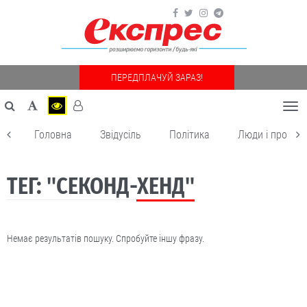
ПЕРЕДПЛАЧУЙ ЗАРАЗ!
Togg
navi
Головна
Звідусіль
Політика
Люди і пробле
ТЕГ: "СЕКОНД-ХЕНД"
Немає результатів пошуку. Спробуйте іншу фразу.