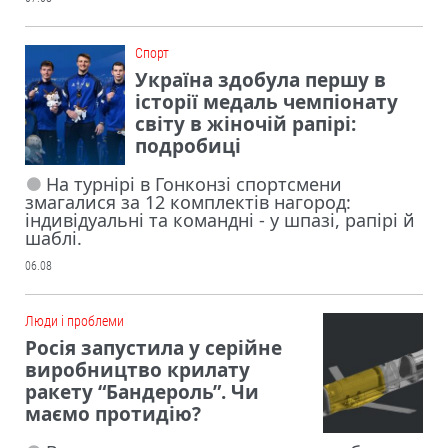
Cпорт
Україна здобула першу в
історії медаль чемпіонату
світу в жіночій рапірі:
подробиці
На турнірі в Гонконзі спортсмени
змагалися за 12 комплектів нагород:
індивідуальні та командні - у шпазі, рапірі й
шаблі.
06.08
Люди і проблеми
Росія запустила у серійне
виробництво крилату
ракету “Бандероль”. Чи
маємо протидію?