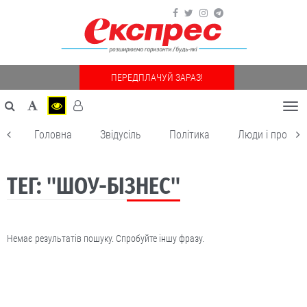
ПЕРЕДПЛАЧУЙ ЗАРАЗ!
Togg
navi
Головна
Звідусіль
Політика
Люди і пробле
ТЕГ: "ШОУ-БІЗНЕС"
Немає результатів пошуку. Спробуйте іншу фразу.