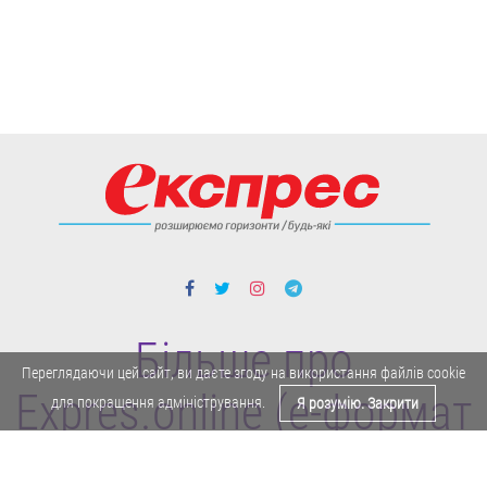
Більше про
Переглядаючи цей сайт, ви даєте згоду на використання файлів cookie
Expres.online (e-формат
для покращення адміністрування.
Я розумію. Закрити
газети "Експрес")