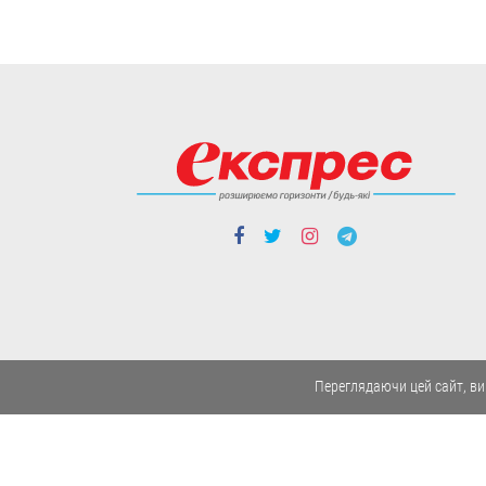
Люди і проблеми
Закон про академічну
доброчесність: що він
передбачає і як
можуть покарати тих,
хто його порушує
Переглядаючи цей сайт, ви
Передбачена
відповідальність не лише
для здобувачів освіти, а й
для педагогічних та
наукових працівників.