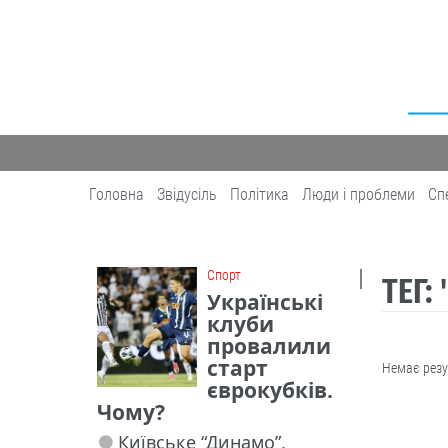
Головна
Звідусіль
Політика
Люди і проблеми
Сп
Cпорт
ТЕГ:
Українські
клуби
провалили
старт
Немає резу
єврокубків.
Чому?
Київське “Динамо”,