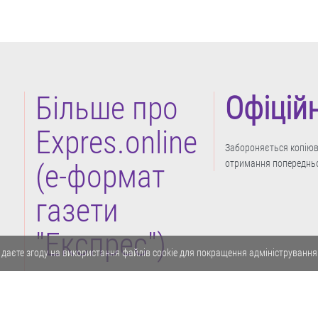
Більше про
Офіцій
Expres.online
Забороняється копіюва
отримання попередньо
(e-формат
газети
"Експрес")
 даєте згоду на використання файлів cookie для покращення адміністрування
Політика конфіденційності
Реклама
Карта сайту