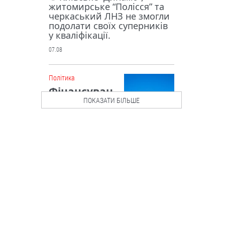
житомирське “Полісся” та
черкаський ЛНЗ не змогли
подолати своїх суперників
у кваліфікації.
07.08
Політика
Фінансуван
ня на
ПОКАЗАТИ БІЛЬШЕ
підтримку
бюджету: ЄС
висунув
Україні низку вимог
Рада Євросоюзу внесла
зміни до “Плану України” у
межах механізму Ukraine
Facility.
07.08