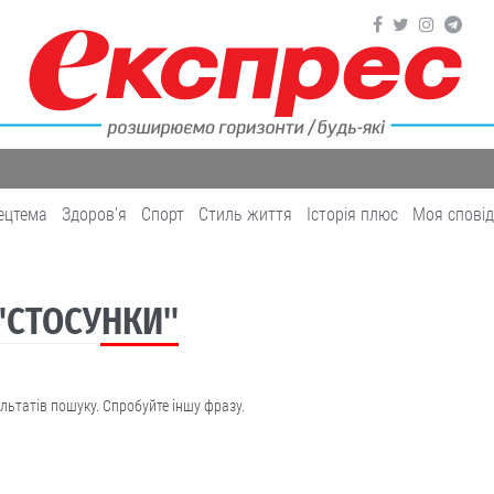
ецтема
Здоров'я
Cпорт
Cтиль життя
Історія плюс
Моя спові
 "СТОСУНКИ"
льтатів пошуку. Спробуйте іншу фразу.