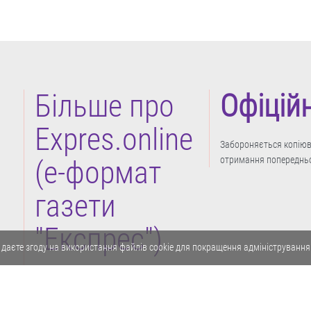
Більше про
Офіцій
Expres.online
Забороняється копіюва
отримання попередньо
(e-формат
газети
"Експрес")
 даєте згоду на використання файлів cookie для покращення адміністрування
Політика конфіденційності
Реклама
Карта сайту