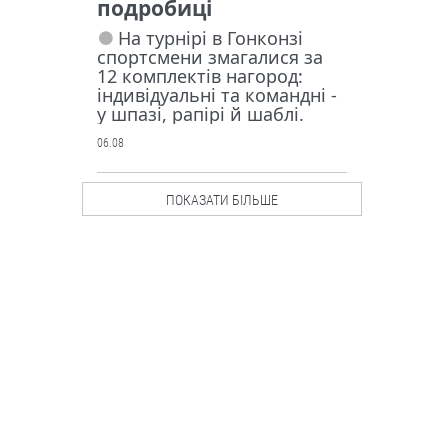
подробиці
На турнірі в Гонконзі
спортсмени змагалися за
12 комплектів нагород:
індивідуальні та командні -
у шпазі, рапірі й шаблі.
06.08
Люди і проблеми
ПОКАЗАТИ БІЛЬШЕ
Росія
запустила у
серійне
виробництв
о крилату
ракету “Бандероль”.
Чи маємо протидію?
Ворог активно
використовує цю зброю
насамперед по
причорноморських