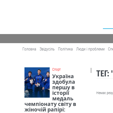
Головна
Звідусіль
Політика
Люди і проблеми
Сп
Cпорт
ТЕГ:
Україна
здобула
першу в
історії
Немає резу
медаль
чемпіонату світу в
жіночій рапірі: