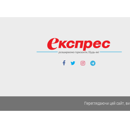
областях - Херсонській,
Миколаївській та Одеській.
06.08
Політика
Чергові ротації у
Переглядаючи цей сайт, ви
владі: чого чекати від
нового керівника
зовнішньої розвідки
та секретаря РНБО