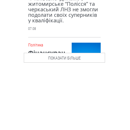
житомирське “Полісся” та
черкаський ЛНЗ не змогли
подолати своїх суперників
у кваліфікації.
07.08
Політика
Фінансуван
ня на
ПОКАЗАТИ БІЛЬШЕ
підтримку
бюджету: ЄС
висунув
Україні низку вимог
Рада Євросоюзу внесла
зміни до “Плану України” у
межах механізму Ukraine
Facility.
07.08