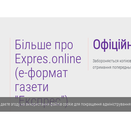
Більше про
Офіцій
Expres.online
Забороняється копіюва
отримання попередньо
(e-формат
газети
"Експрес")
 даєте згоду на використання файлів cookie для покращення адміністрування
Політика конфіденційності
Реклама
Карта сайту