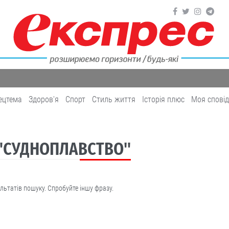
ецтема
Здоров'я
Cпорт
Cтиль життя
Історія плюс
Моя спові
 "СУДНОПЛАВСТВО"
льтатів пошуку. Спробуйте іншу фразу.