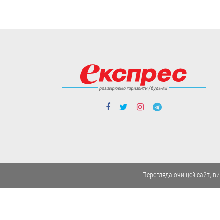
Люди і проблеми
Закон про академічну
доброчесність: що він
передбачає і як
можуть покарати тих,
хто його порушує
Переглядаючи цей сайт, ви
Передбачена
відповідальність не лише
для здобувачів освіти, а й
для педагогічних та
наукових працівників.