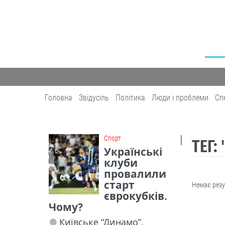
Головна
Звідусіль
Політика
Люди і проблеми
Сп
Cпорт
ТЕГ:
Українські
клуби
провалили
старт
Немає резу
єврокубків.
Чому?
Київське “Динамо”,