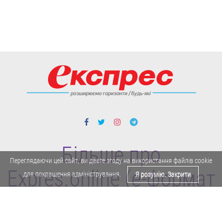
Більше про
Переглядаючи цей сайт, ви даєте згоду на використання файлів cookie
Expres.online (e-формат
для покращення адміністрування.
Я розумію. Закрити
газети "Експрес")