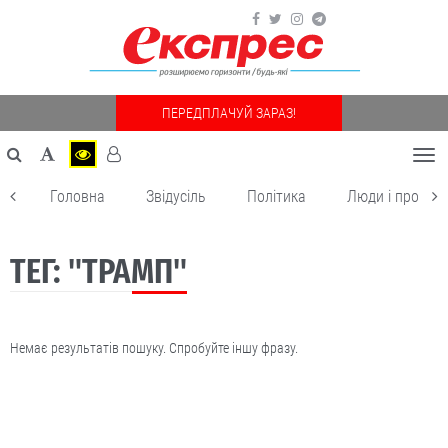
ПЕРЕДПЛАЧУЙ ЗАРАЗ!
Togg
navi
Головна
Звідусіль
Політика
Люди і пробле
ТЕГ: "ТРАМП"
Немає результатів пошуку. Спробуйте іншу фразу.