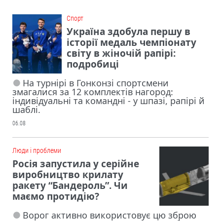
Cпорт
Україна здобула першу в
історії медаль чемпіонату
світу в жіночій рапірі:
подробиці
На турнірі в Гонконзі спортсмени
змагалися за 12 комплектів нагород:
індивідуальні та командні - у шпазі, рапірі й
шаблі.
06.08
Люди і проблеми
Росія запустила у серійне
виробництво крилату
ракету “Бандероль”. Чи
маємо протидію?
Ворог активно використовує цю зброю