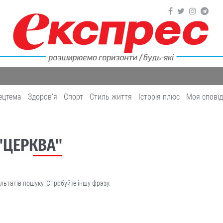
ецтема
Здоров'я
Cпорт
Cтиль життя
Історія плюс
Моя спові
 "ЦЕРКВА"
льтатів пошуку. Спробуйте іншу фразу.