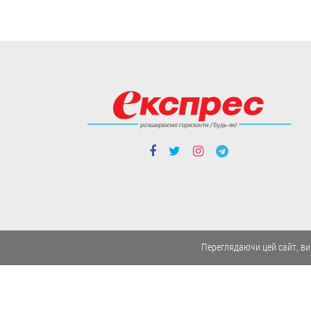
08.08
Cтиль життя
“А щоб тебе роздерли
на куски, наче вовки,
твої ж московити”. 94-
Переглядаючи цей сайт, ви
річний Олександр
Каліщук “пише”
Путіну
Поет, колишній