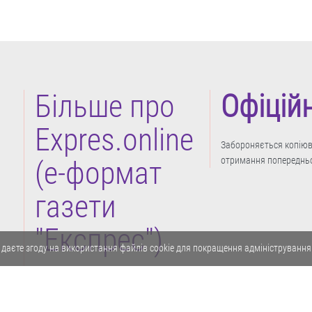
Більше про
Офіцій
Expres.online
Забороняється копіюва
отримання попередньо
(e-формат
газети
"Експрес")
 даєте згоду на використання файлів cookie для покращення адміністрування
Політика конфіденційності
Реклама
Карта сайту