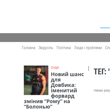
Головна
Звідусіль
Політика
Люди і проблеми
Сп
Cпорт
ТЕГ:
Новий шанс
для
Довбика:
іменитий
Немає резу
форвард
змінив “Рому” на
“Болонью”