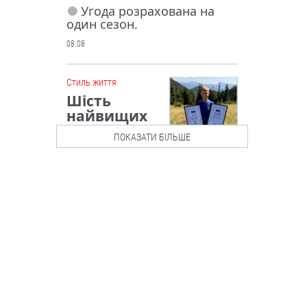
Угода розрахована на
один сезон.
08.08
Cтиль життя
Шість
найвищих
карпатськи
ПОКАЗАТИ БІЛЬШЕ
х вершин —
менш як за
добу: юний
харків’янин поставив
унікальний рекорд
10-річний Іван Гончаров
за майже 16 годин зійшов
на шість двотисячників
Українських Карпат і став
наймолодшим українцем з
таким досягненням.