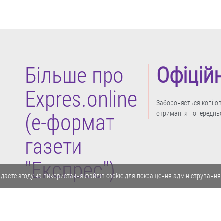
Більше про
Офіцій
Expres.online
Забороняється копіюва
отримання попередньо
(e-формат
газети
"Експрес")
 даєте згоду на використання файлів cookie для покращення адміністрування
Політика конфіденційності
Реклама
Карта сайту