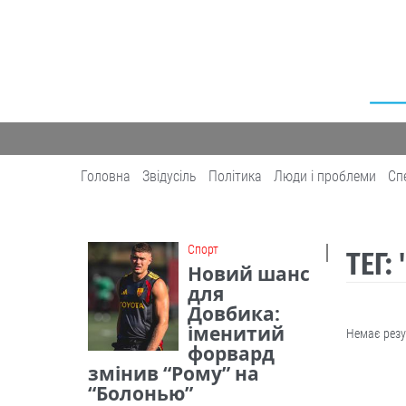
Головна
Звідусіль
Політика
Люди і проблеми
Сп
Cпорт
ТЕГ:
Новий шанс
для
Довбика:
іменитий
Немає резу
форвард
змінив “Рому” на
“Болонью”