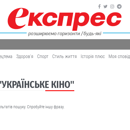
ецтема
Здоров'я
Cпорт
Cтиль життя
Історія плюс
Моя спові
 "УКРАЇНСЬКЕ КІНО"
льтатів пошуку. Спробуйте іншу фразу.