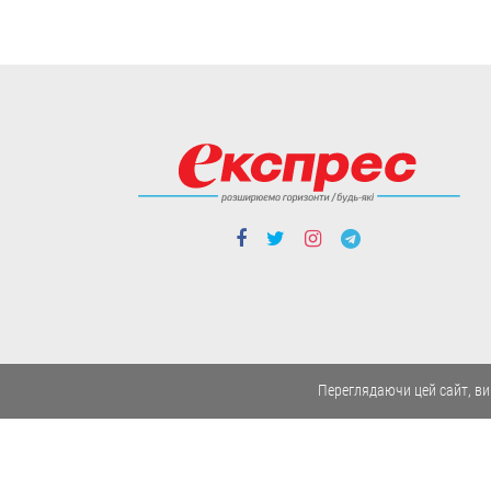
08.08
Cтиль життя
“А щоб тебе роздерли
на куски, наче вовки,
твої ж московити”. 94-
Переглядаючи цей сайт, ви
річний Олександр
Каліщук “пише”
Путіну
Поет, колишній