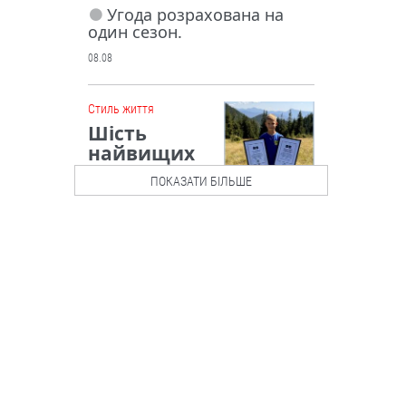
Угода розрахована на
один сезон.
08.08
Cтиль життя
Шість
найвищих
карпатськи
ПОКАЗАТИ БІЛЬШЕ
х вершин —
менш як за
добу: юний
харків’янин поставив
унікальний рекорд
10-річний Іван Гончаров
за майже 16 годин зійшов
на шість двотисячників
Українських Карпат і став
наймолодшим українцем з
таким досягненням.