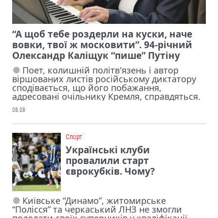
“А щоб тебе роздерли на куски, наче
вовки, твої ж московити”. 94-річний
Олександр Каліщук “пише” Путіну
Поет, колишній політв'язень і автор
віршованих листів російському диктатору
сподівається, що його побажання,
адресовані очільнику Кремля, справдяться.
08.08
Cпорт
Українські клуби
провалили старт
єврокубків. Чому?
Київське “Динамо”, житомирське
“Полісся” та черкаський ЛНЗ не змогли