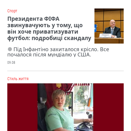
Cпорт
Президента ФІФА
звинувачують у тому, що
він хоче приватизувати
футбол: подробиці скандалу
Під Інфантіно захиталося крісло. Все
почалося після мундіалю у США.
09.08
Cтиль життя