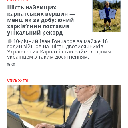
Шість найвищих
карпатських вершин —
менш як за добу: юний
харків’янин поставив
унікальний рекорд
10-річний Іван Гончаров за майже 16
годин зійшов на шість двотисячників
Українських Карпат і став наймолодшим
українцем з таким досягненням.
08.08
Cтиль життя