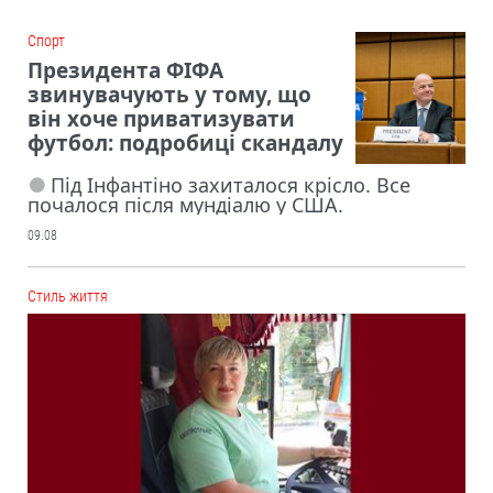
Cпорт
Президента ФІФА
звинувачують у тому, що
він хоче приватизувати
футбол: подробиці скандалу
Під Інфантіно захиталося крісло. Все
почалося після мундіалю у США.
09.08
Cтиль життя