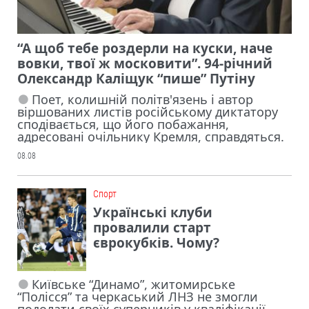
“А щоб тебе роздерли на куски, наче
вовки, твої ж московити”. 94-річний
Олександр Каліщук “пише” Путіну
Поет, колишній політв'язень і автор
віршованих листів російському диктатору
сподівається, що його побажання,
адресовані очільнику Кремля, справдяться.
08.08
Cпорт
Українські клуби
провалили старт
єврокубків. Чому?
Київське “Динамо”, житомирське
“Полісся” та черкаський ЛНЗ не змогли