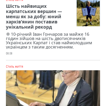
Шість найвищих
карпатських вершин —
менш як за добу: юний
харків’янин поставив
унікальний рекорд
10-річний Іван Гончаров за майже 16
годин зійшов на шість двотисячників
Українських Карпат і став наймолодшим
українцем з таким досягненням.
08.08
Cтиль життя