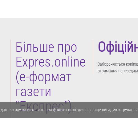
Більше про
Офіцій
Expres.online
Забороняється копіюва
отримання попередньо
(e-формат
газети
"Експрес")
 даєте згоду на використання файлів cookie для покращення адміністрування
Політика конфіденційності
Реклама
Карта сайту