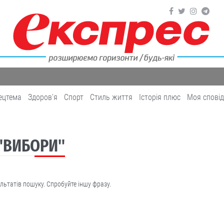
ецтема
Здоров'я
Cпорт
Cтиль життя
Історія плюс
Моя спові
 "ВИБОРИ"
льтатів пошуку. Спробуйте іншу фразу.