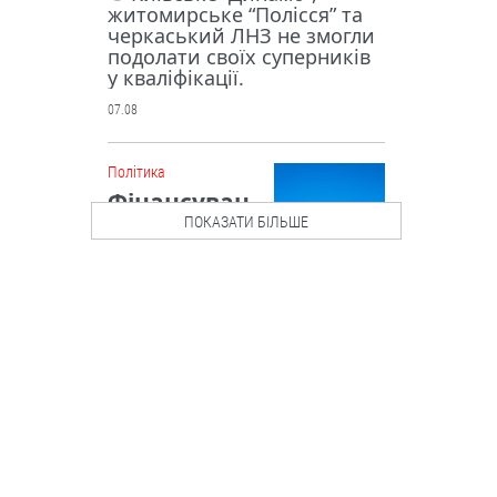
житомирське “Полісся” та
черкаський ЛНЗ не змогли
подолати своїх суперників
у кваліфікації.
07.08
Політика
Фінансуван
ня на
ПОКАЗАТИ БІЛЬШЕ
підтримку
бюджету: ЄС
висунув
Україні низку вимог
Рада Євросоюзу внесла
зміни до “Плану України” у
межах механізму Ukraine
Facility.
07.08