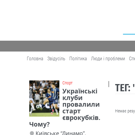
Головна
Звідусіль
Політика
Люди і проблеми
Сп
Cпорт
ТЕГ:
Українські
клуби
провалили
старт
Немає резу
єврокубків.
Чому?
Київське “Динамо”,