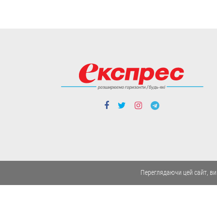
Люди і проблеми
Закон про академічну
доброчесність: що він
передбачає і як
можуть покарати тих,
хто його порушує
Переглядаючи цей сайт, ви
Передбачена
відповідальність не лише
для здобувачів освіти, а й
для педагогічних та
наукових працівників.