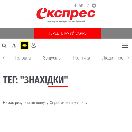
ПЕРЕДПЛАЧУЙ ЗАРАЗ!
Togg
navi
Головна
Звідусіль
Політика
Люди і пробле
ТЕГ: "ЗНАХІДКИ"
Немає результатів пошуку. Спробуйте іншу фразу.