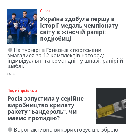
Cпорт
Україна здобула першу в
історії медаль чемпіонату
світу в жіночій рапірі:
подробиці
На турнірі в Гонконзі спортсмени
змагалися за 12 комплектів нагород:
індивідуальні та командні - у шпазі, рапірі й
шаблі.
06.08
Люди і проблеми
Росія запустила у серійне
виробництво крилату
ракету “Бандероль”. Чи
маємо протидію?
Ворог активно використовує цю зброю