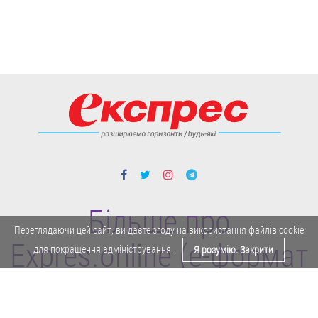
Більше про
Переглядаючи цей сайт, ви даєте згоду на використання файлів cookie
Expres.online (e-формат
для покращення адміністрування.
Я розумію. Закрити
газети "Експрес")