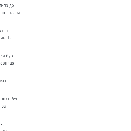
апила до
а поралася
вала
ик. Та
тий був
змовниця. —
м і
 років був
 за
я, —