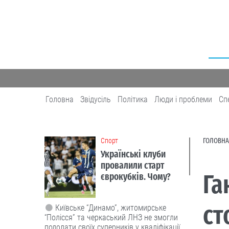
Головна
Звідусіль
Політика
Люди і проблеми
Сп
Cпорт
ГОЛОВНА
Українські клуби
провалили старт
Га
єврокубків. Чому?
ст
Київське “Динамо”, житомирське
“Полісся” та черкаський ЛНЗ не змогли
подолати своїх суперників у кваліфікації.