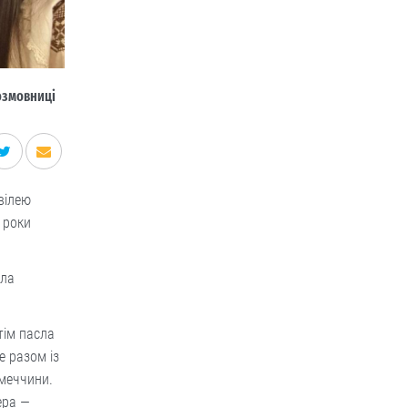
розмовниці
вілею
 роки
ула
тім пасла
е разом із
імеччини.
ера —