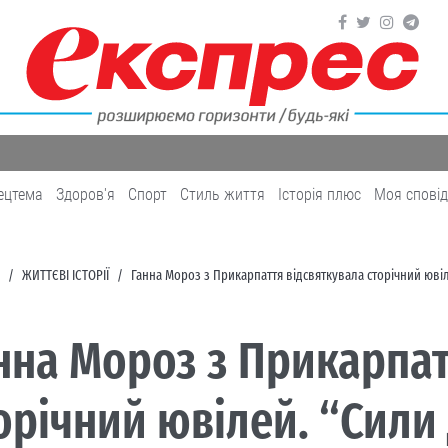
ецтема
Здоров'я
Cпорт
Cтиль життя
Історія плюс
Моя спові
ЖИТТЄВІ ІСТОРІЇ
Ганна Мороз з Прикарпаття відсвяткувала сторічний юві
нна Мороз з Прикарпат
орічний ювілей. “Сили