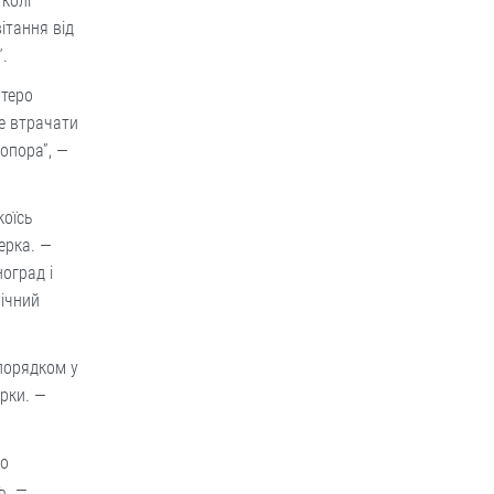
 колі
ітання від
”.
ятеро
не втрачати
опора”, —
коїсь
ерка. —
оград і
річний
 порядком у
ярки. —
то
ь. —