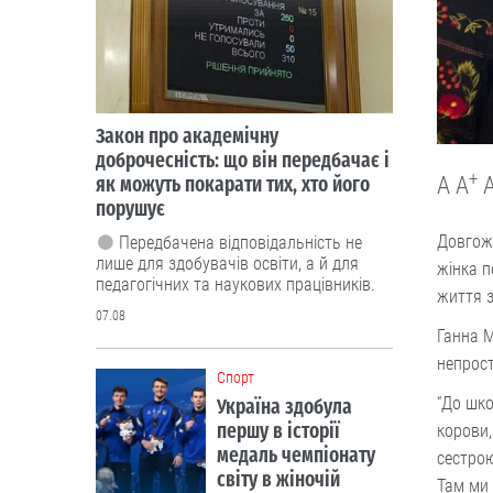
Закон про академічну
доброчесність: що він передбачає і
+
як можуть покарати тих, хто його
A
A
порушує
Довгожи
Передбачена відповідальність не
лише для здобувачів освіти, а й для
жінка п
педагогічних та наукових працівників.
життя з
07.08
Ганна М
непрост
Cпорт
“До шко
Україна здобула
першу в історії
корови,
медаль чемпіонату
сестрою
світу в жіночій
Там ми