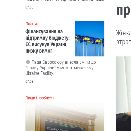
пр
07.08
Політика
Фінансування на
Жінк
підтримку бюджету:
втра
ЄС висунув Україні
низку вимог
Рада Євросоюзу внесла зміни до
“Плану України” у межах механізму
Ukraine Facility.
07.08
Люди і проблеми