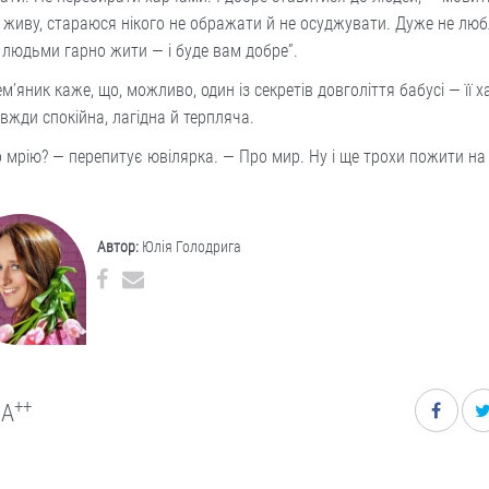
 живу, стараюся нікого не ображати й не осуджувати. Дуже не люб
 людьми гарно жити — і буде вам добре”.
ем’яник каже, що, можливо, один із секретів довголіття бабусі — її х
вжди спокійна, лагідна й терпляча.
 мрію? — перепитує ювілярка. — Про мир. Ну і ще трохи пожити на
Автор:
Юлія Голодрига
++
A