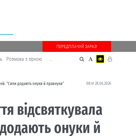
ПЕРЕДПЛАЧУЙ ЗАРАЗ!
дь
Розмова з зіркою
...
08:41 28.06.2026
лей. “Сили додають онуки й правнуки”
тя відсвяткувала
 додають онуки й