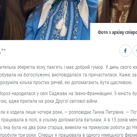
Фото з архіву спів
++
A
телька зберегла ясну пам’ять і має добрий гумор. У день свого ю
обувала на богослужінні, висповідалася та причастилася. Каже: за
розуміла кілька простих речей, які допомагають бути щасливою.
ороз народилася у селі Саджава на Івано-Франківщині. Її юність б
ою, адже припала на роки Другої світової війни.
ли я ходила лише чотири роки, — розповідає Ганна Петрівна. — По
 працювала в полі, в усьому допомагала батькам. А в 15 років мен
, яка була на два роки старша, вивезли на примусові роботи до Н
 пробули три роки. Спершу я працювала в одного німецького ферм