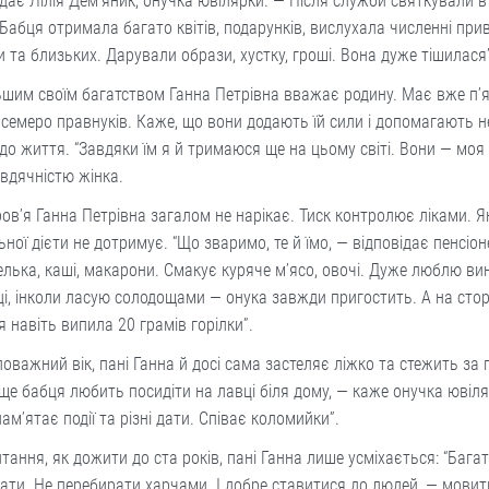
дає Лілія Дем’яник, онучка ювілярки. — Після служби святкували в
 Бабця отримала багато квітів, подарунків, вислухала численні прив
 та близьких. Дарували образи, хустку, гроші. Вона дуже тішилася
шим своїм багатством Ганна Петрівна вважає родину. Має вже п’
і семеро правнуків. Каже, що вони додають їй сили і допомагають 
до життя. “Завдяки їм я й тримаюся ще на цьому світі. Вони — моя 
 вдячністю жінка.
ов’я Ганна Петрівна загалом не нарікає. Тиск контролює ліками. Я
ьної дієти не дотримує. “Що зваримо, те й їмо, — відповідає пенсіон
лька, каші, макарони. Смакує куряче м’ясо, овочі. Дуже люблю вин
і, інколи ласую солодощами — онука завжди пригостить. А на сто
я навіть випила 20 грамів горілки”.
оважний вік, пані Ганна й досі сама застеляє ліжко та стежить за
А ще бабця любить посидіти на лавці біля дому, — каже онучка ювіл
ам’ятає події та різні дати. Співає коломийки”.
тання, як дожити до ста років, пані Ганна лише усміхається: “Бага
ти. Не перебирати харчами. І добре ставитися до людей, — мовит