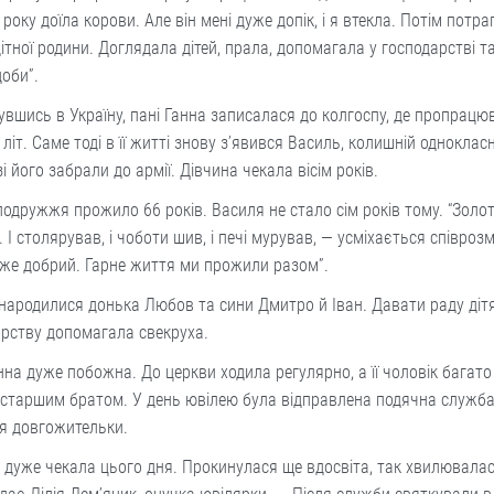
 року доїла корови. Але він мені дуже допік, і я втекла. Потім потр
ітної родини. Доглядала дітей, прала, допомагала у господарстві т
доби”.
вшись в Україну, пані Ганна записалася до колгоспу, де пропрацю
літ. Саме тоді в її житті знову з’явився Василь, колишній однокласн
і його забрали до армії. Дівчина чекала вісім років.
одружжя прожило 66 років. Василя не стало сім років тому. “Золо
. І столярував, і чоботи шив, і печі мурував, — усміхається співро
уже добрий. Гарне життя ми прожили разом”.
народилися донька Любов та сини Дмитро й Іван. Давати раду дітя
арству допомагала свекруха.
нна дуже побожна. До церкви ходила регулярно, а її чоловік багато
 старшим братом. У день ювілею була відправлена подячна служба
’я довгожительки.
 дуже чекала цього дня. Прокинулася ще вдосвіта, так хвилювалас