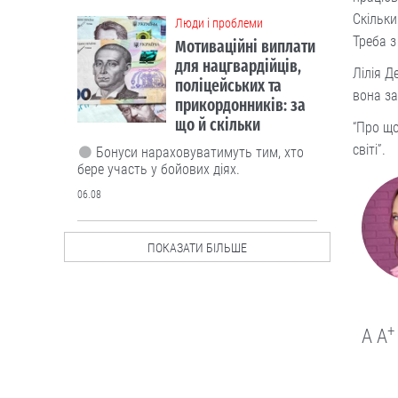
Скільки
Люди і проблеми
Треба з
Мотиваційні виплати
для нацгвардійців,
Лілія Д
поліцейських та
вона за
прикордонників: за
що й скільки
“Про що
світі”.
Бонуси нараховуватимуть тим, хто
бере участь у бойових діях.
06.08
Люди і проблеми
ПОКАЗАТИ БІЛЬШЕ
В Україні
тестуватимуть новий
формат ДПА
+
A
A
Чи потрібно проводити підсумкові
іспити для учнів 4-х, 9-х та 12 класів?
Дискутуємо.