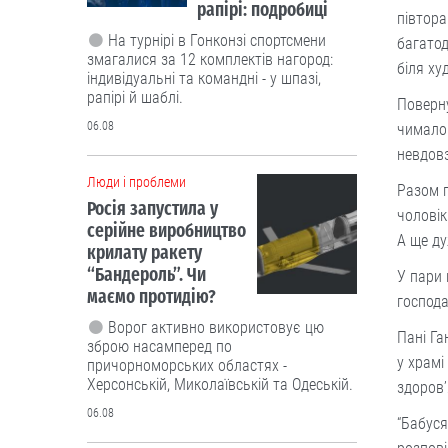
рапірі: подробиці
півтора
На турнірі в Гонконзі спортсмени
багатод
змагалися за 12 комплектів нагород:
біля ху
індивідуальні та командні - у шпазі,
рапірі й шаблі.
Поверну
06.08
чимало 
невдовз
Люди і проблеми
Разом п
Росія запустила у
чоловік
серійне виробництво
А ще д
крилату ракету
“Бандероль”. Чи
У пари 
маємо протидію?
господ
Ворог активно використовує цю
Пані Га
зброю насамперед по
у храмі
причорноморських областях -
Херсонській, Миколаївській та Одеській.
здоров
06.08
“Бабуся