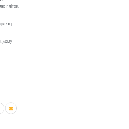
лю пліток.
арактер:
 цьому