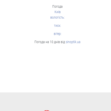
05.08
Погода
Київ
вологість:
Cтиль життя
тиск:
вітер:
Погода на 10 днів від
sinoptik.ua
“Це не розкіш, а необхідність”.
Буковинські активісти власноруч
виготовили вже тисячі ящиків
вологих серветок для передової
Ініціатором цієї справи став
військовий лікар Володимир Миколів.