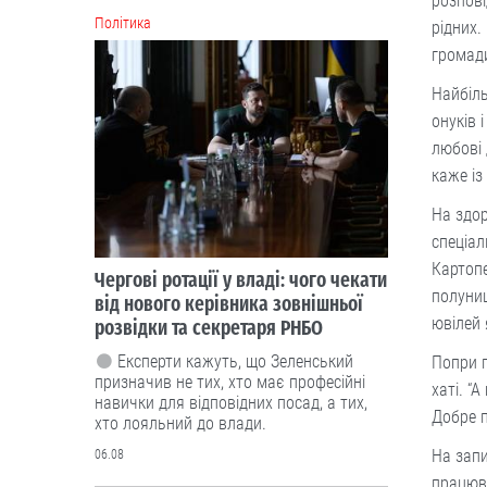
розпові
Політика
рідних.
громади
Найбіль
онуків 
любові 
каже із
На здор
спеціал
Картопе
Чергові ротації у владі: чого чекати
полуниц
від нового керівника зовнішньої
ювілей 
розвідки та секретаря РНБО
Експерти кажуть, що Зеленський
Попри п
призначив не тих, хто має професійні
хаті. “
навички для відповідних посад, а тих,
Добре п
хто лояльний до влади.
На запи
06.08
працюва