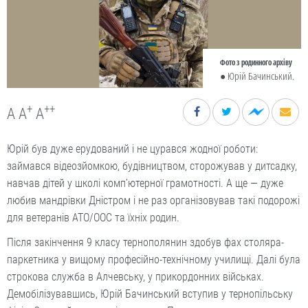
Фото з родинного архіву
● Юрій Бачинський.
+
++
A
A
A
Юрій був дуже ерудований і не цурався жодної роботи:
займався відеозйомкою, будівництвом, сторожував у дитсадку,
навчав дітей у школі комп’ютерної грамотності. А ще — дуже
любив мандрівки Дністром і не раз організовував такі подорожі
для ветеранів АТО/ООС та їхніх родин.
Після закінчення 9 класу тернополянин здобув фах столяра-
паркетника у вищому професійно-технічному училищі. Далі була
строкова служба в Алчевську, у прикордонних військах.
Демобілізувавшись, Юрій Бачинський вступив у тернопільську