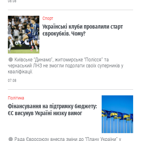
08.08
Cпорт
Українські клуби провалили старт
єврокубків. Чому?
Київське “Динамо”, житомирське “Полісся” та
черкаський ЛНЗ не змогли подолати своїх суперників у
кваліфікації.
07.08
Політика
Фінансування на підтримку бюджету:
ЄС висунув Україні низку вимог
Рада Євросоюзу внесла зміни до “Плану України” у