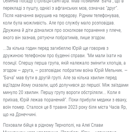
Обійняв посаду стрільця-санітара. Мав позивний “Бача”, що в
перекладі з пушту, однієї з афганських мов, означає “друг”.
Після навчання вирушив на передову. Рідним телефонував,
коли була можливість. Але про службу мало розповідав.
Дружина й діти дізналися про осколкове поранення у плече,
якого він зазнав, рятуючи побратимів, лише згодом.
...За кілька годин перед загибеллю Юрій ще говорив з
дружиною телефоном про буденні справи. “Ми мали їхати на
позиції. Спершу перша група, якій належало змінити хлопців, а
згодом — друга, — розповідає побратим воїна Юрій Мельник. —
“Бача” мав бути в другій групі. Але за кілька хвилин перед
від’їздом йому сказали, щоб долучився до першої. Між заїздами
минуло 20 хвилин. Першу групу вороги обстріляли... Коли я
приїхав, Юрій лежав поранений”. Поки прибули медики з еваку,
воїн помер. Сталося це 8 травня 2023 року біля міста Часів Яр,
що на Донеччині.
Поховали бійця в рідному Тернополі, на Алеї Слави