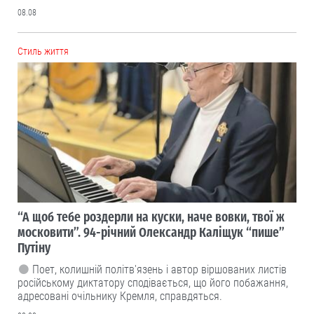
08.08
Cтиль життя
“А щоб тебе роздерли на куски, наче вовки, твої ж
московити”. 94-річний Олександр Каліщук “пише”
Путіну
Поет, колишній політв'язень і автор віршованих листів
російському диктатору сподівається, що його побажання,
адресовані очільнику Кремля, справдяться.