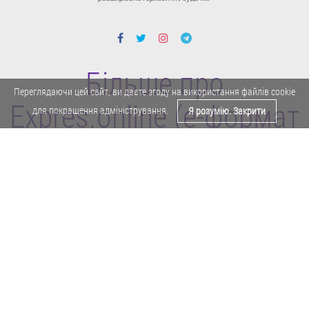
Більше про
Переглядаючи цей сайт, ви даєте згоду на використання файлів cookie
Expres.online (e-формат
для покращення адміністрування.
Я розумію. Закрити
газети "Експрес")
Поділитися у Facebook
Політика конфіденційності
Реклама
Карта сайту
Офіційне повідомлення
Забороняється копіювати будь-які матеріали е-формату газети "Експрес"