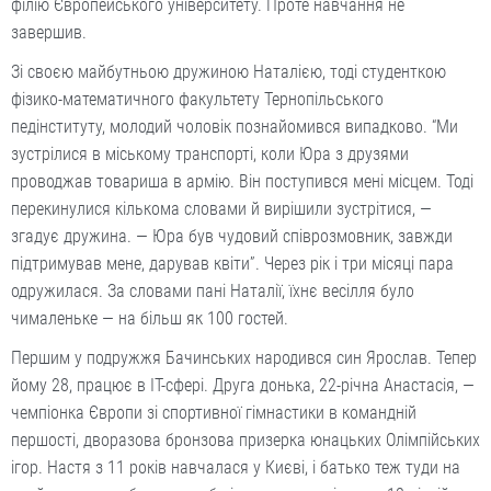
філію Європейського університету. Проте навчання не
завершив.
Зі своєю майбутньою дружиною Наталією, тоді студенткою
фізико-математичного факультету Тернопільського
педінституту, молодий чоловік познайомився випадково. “Ми
зустрілися в міському транспорті, коли Юра з друзями
проводжав товариша в армію. Він поступився мені місцем. Тоді
перекинулися кількома словами й вирішили зустрітися, —
згадує дружина. — Юра був чудовий співрозмовник, завжди
підтримував мене, дарував квіти”. Через рік і три місяці пара
одружилася. За словами пані Наталії, їхнє весілля було
чималеньке — на більш як 100 гостей.
Першим у подружжя Бачинських народився син Ярослав. Тепер
йому 28, працює в ІТ-сфері. Друга донька, 22-річна Анастасія, —
чемпіонка Європи зі спортивної гімнастики в командній
першості, дворазова бронзова призерка юнацьких Олімпійських
ігор. Настя з 11 років навчалася у Києві, і батько теж туди на