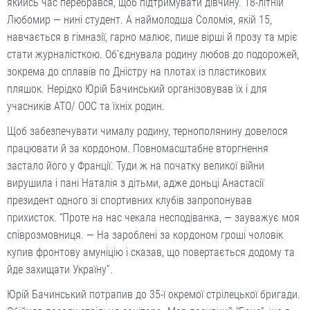
якийсь час перебрався, щоб підтримувати дівчину. 18-літній
Любомир — нині студент. А наймолодша Соломія, якій 15,
навчається в гімназії, гарно малює, пише вірші й прозу та мріє
стати журналісткою. Об’єднувала родину любов до подорожей,
зокрема до сплавів по Дністру на плотах із пластикових
пляшок. Нерідко Юрій Бачинський організовував їх і для
учасників АТО/ ООС та їхніх родин.
Щоб забезпечувати чималу родину, тернополянину довелося
працювати й за кордоном. Повномасштабне вторгнення
застало його у Франції. Туди ж на початку великої війни
вирушила і пані Наталія з дітьми, адже доньці Анастасії
президент одного зі спортивних клубів запропонував
прихисток. “Проте на нас чекала несподіванка, — зауважує моя
співрозмовниця. — На зароблені за кордоном гроші чоловік
купив фронтову амуніцію і сказав, що повертається додому та
йде захищати Україну”.
Юрій Бачинський потрапив до 35-ї окремої стрілецької бригади.