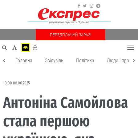
ПЕРЕДПЛАЧУЙ ЗАРАЗ!
Togg
navi
Головна
Звідусіль
Політика
Люди і пробле
10:00 08.06.2025
Антоніна Самойлова
стала першою