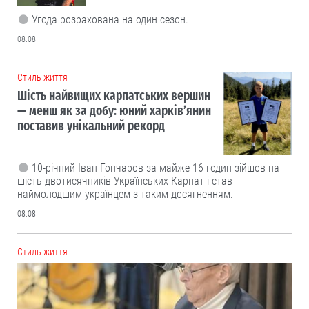
Угода розрахована на один сезон.
08.08
Cтиль життя
Шість найвищих карпатських вершин
— менш як за добу: юний харків’янин
поставив унікальний рекорд
10-річний Іван Гончаров за майже 16 годин зійшов на
шість двотисячників Українських Карпат і став
наймолодшим українцем з таким досягненням.
08.08
Cтиль життя