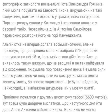
фотографію загиблого воїна-альпініста Олександра Гряника,
який мріяв побувати на Евересті. І хоча, вирушаючи на такі
сходження, вантаж вимірюють у грамах, вона погодилася.
Портрет роздрукували у Катманду і пере­слали поштою у
базовий табір. Через кілька днів Антоніна Самойлова
переможно розгорне його на горі Канчеджанга.
Альпіністка не вперше долала восьмитисячник, але не
приховує, що ця вершина мало не забрала її: “Я два роки
планувала на неї зійти, і ось мрія стала дійсністю. Але це
виявилось таким важким, що на вершині я не так кайфувала
від сходження, як думала про повернення вниз. Не мала сили
навіть усміхатись чи позувати на камеру, не могла зняти
кисневу маску, бо просто задихалась. Це була найдовша,
найхолодніша і найважча штурмова ніч у моєму житті”.
Проблеми почалися у другому висотному таборі (6600 метрів).
Тут треба було добряче виспатися, щоб наступного дня йти
далі. Але в Антоніни заболіла нирка. Вона ніяк не могла