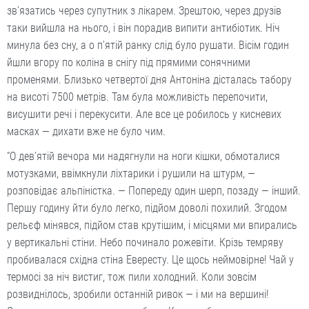
зв’язатись через супутник з лікарем. Зрештою, через друзів
таки вийшла на нього, і він порадив випити антибіотик. Ніч
минула без сну, а о п’ятій ранку слід було рушати. Вісім годин
йшли вгору по коліна в снігу під прямими сонячними
променями. Близько четвертої дня Антоніна дісталась табору
на висоті 7500 метрів. Там була можливість перепочити,
висушити речі і перекусити. Але все це робилось у кисневих
масках — дихати вже не було чим.
“О дев’ятій вечора ми надягнули на ноги кішки, обмоталися
мотузками, ввімкнули ліхтарики і рушили на штурм, —
розповідає альпіністка. — Попереду один шерп, позаду — інший.
Першу годину йти було легко, підйом доволі похилий. Згодом
рельєф мінявся, підйом став крутішим, і місцями ми впирались
у вертикальні стіни. Небо починало рожевіти. Крізь темряву
пробивалася східна стіна Евересту. Це щось неймовірне! Чай у
термосі за ніч вистиг, тож пили холодний. Коли зовсім
розвиднілось, зробили останній ривок — і ми на вершині!