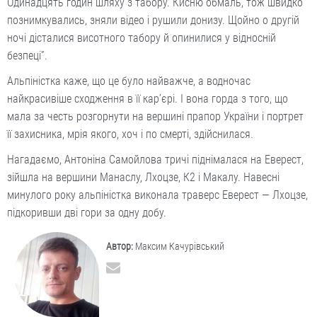
Одинадцять годин шляху з табору. Кисню обмаль, тож швидко
познимкувались, зняли відео і рушили донизу. Щойно о другій
ночі дісталися висотного табору й опинилися у відносній
безпеці”.
Альпіністка каже, що це було найважче, а водночас
найкрасивіше сходження в її кар’єрі. І вона горда з того, що
мала за честь розгорнути на вершині прапор України і порт­рет
її захисника, мрія якого, хоч і по смерті, здійснилася.
Нагадаємо, Антоніна Самойлова тричі піднімалася на Еверест,
зійшла на вершини Манаслу, Лхоцзе, К2 і Макалу. Навесні
минулого року альпіністка виконала траверс Еверест — Лхоцзе,
підкоривши дві гори за одну добу.
Автор:
Максим Качурівський