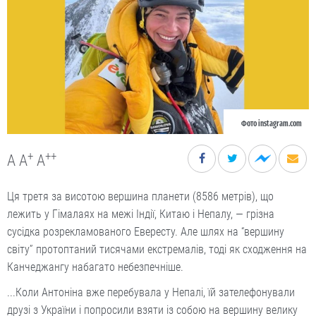
Фото instagram.com
+
++
A
A
A
Ця третя за висотою вершина планети (8586 метрів), що
лежить у Гімалаях на межі Індії, Китаю і Непалу, — грізна
сусідка розрекламованого Евересту. Але шлях на “вершину
світу” протоптаний тисячами екстремалів, тоді як сходження на
Канчеджангу набагато небезпечніше.
...Коли Антоніна вже перебувала у Непалі, їй зателефонували
друзі з України і попросили взяти із собою на вершину велику