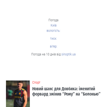
Погода
Київ
вологість:
тиск:
вітер:
Погода на 10 днів від
sinoptik.ua
Cпорт
Новий шанс для Довбика: іменитий
форвард змінив “Рому” на “Болонью”