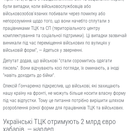
були випадки, коли військовослужбовців або
військовозобов'язаних побивали через помилку або
непорозуміння щодо того, що вони начебто сплутали з
працівниками ТЦК та СП (територіального центру
комплектування та соціальної підтримки). Ці випадки зазвичай
виникали під час переміщення військових по вулицях у
військовій формі", — йдеться у зверненні.
Депутат додав, що військові "стали соромитись одягати
піксель". Вони відчувають косі погляди, їх оминають, а іноді
"навіть доходить до бійки".
Олексій Гончаренко підкреслив, що військові, які захищають
нашу країну на фронті, не можуть більше носити власну форму
під час відпустки. Тому це питання потрібно вирішити шляхом
розроблення різної форми для працівників ТЦК та військових.
Українські ТЦК отримують 2 млрд євро
хабарів, — нардеп