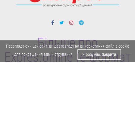
Більше про
Переглядаючи цей сайт, ви даєте згоду на використання файлів cookie
Expres.online (e-формат
для покращення адміністрування.
Я розумію. Закрити
газети "Експрес")
Поділитися у Facebook
Політика конфіденційності
Реклама
Карта сайту
Офіційне повідомлення