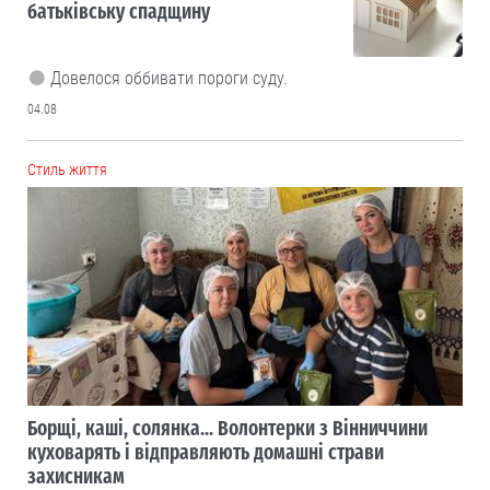
батьківську спадщину
Довелося оббивати пороги суду.
04.08
Cтиль життя
Борщі, каші, солянка... Волонтерки з Вінниччини
куховарять і відправляють домашні страви
захисникам