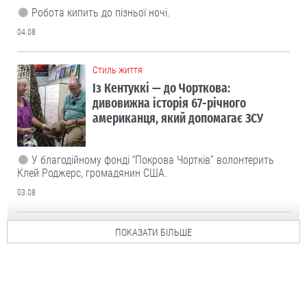
Робота кипить до пізньої ночі.
04.08
Cтиль життя
Із Кентуккі — до Чорткова:
дивовижна історія 67-річного
американця, який допомагає ЗСУ
У благодійному фонді “Покрова Чортків” волонтерить
Клей Роджерс, громадянин США.
03.08
ПОКАЗАТИ БІЛЬШЕ