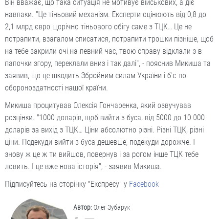
Він вважає, що така ситуація не мотивує військових, а діє
навпаки. "Це тіньовий механізм. Експерти оцінюють від 0,8 до
2,1 млрд євро щорічно тіньового обігу саме з ТЦК… Це не
потрапити, взагалом списатися, потрапити трошки пізніше, щоб
на тебе закрили очі на певний час, твою справу відклали з в
папочки згору, переклали вниз і так далі", - пояснив Микиша та
заявив, що це шкодить Збройним силам України і б'є по
обороноздатності нашої країни.
Микиша процитував Олексія Гончаренка, який озвучував
розцінки. "1000 доларів, щоб вийти з буса, від 5000 до 10 000
доларів за вихід з ТЦК… Ціни абсолютно різні. Різні ТЦК, різні
ціни. Подекуди вийти з буса дешевше, подекуди дорожче. І
знову ж це ж ти вийшов, повернув і за рогом інше ТЦК тебе
ловить. І це вже нова історія", - заявив Микиша.
Підписуйтесь на сторінку "Експресу" у
Facebook
Автор:
Олег Зубарук