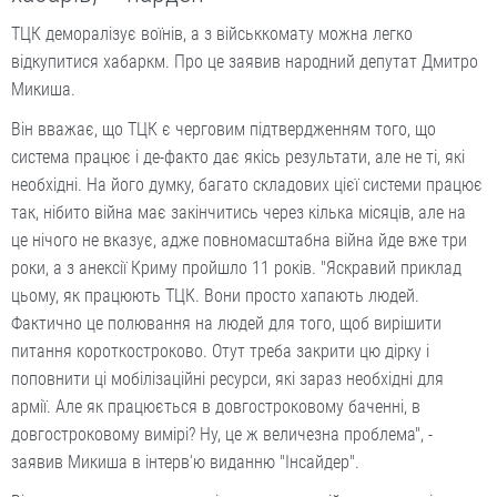
ТЦК деморалізує воїнів, а з військкомату можна легко
відкупитися хабаркм. Про це заявив народний депутат Дмитро
Микиша.
Він вважає, що ТЦК є черговим підтвердженням того, що
система працює і де-факто дає якісь результати, але не ті, які
необхідні. На його думку, багато складових цієї системи працює
так, нібито війна має закінчитись через кілька місяців, але на
це нічого не вказує, адже повномасштабна війна йде вже три
роки, а з анексії Криму пройшло 11 років. "Яскравий приклад
цьому, як працюють ТЦК. Вони просто хапають людей.
Фактично це полювання на людей для того, щоб вирішити
питання короткостроково. Отут треба закрити цю дірку і
поповнити ці мобілізаційні ресурси, які зараз необхідні для
армії. Але як працюється в довгостроковому баченні, в
довгостроковому вимірі? Ну, це ж величезна проблема", -
заявив Микиша в інтерв'ю виданню "Інсайдер".