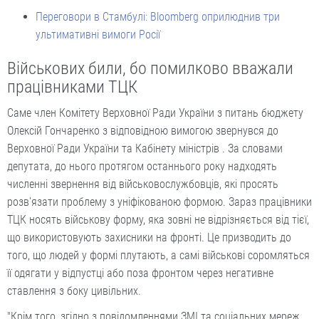
Переговори в Стамбулі: Bloomberg оприлюднив три
ультимативні вимоги Росії
Військових били, бо помилково вважали
працівниками ТЦК
Саме член Комітету Верховної Ради України з питань бюджету
Олексій Гончаренко з відповідною вимогою звернувся до
Верховної Ради України та Кабінету міністрів . За словами
депутата, до нього протягом останнього року надходять
численні звернення від військовослужбовців, які просять
розв'язати проблему з уніфікованою формою. Зараз працівники
ТЦК носять військову форму, яка зовні не відрізняється від тієї,
що використовують захисники на фронті. Це призводить до
того, що людей у формі плутають, а самі військові соромляться
її одягати у відпустці або поза фронтом через негативне
ставлення з боку цивільних.
"Крім того, згідно з повідомленнями ЗМІ та соціальних мереж,