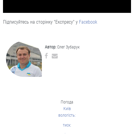
Підписуйтесь на сторінку "Експресу" у
Facebook
Автор:
Олег Зубарук
Погода
Київ
вологість:
тиск: