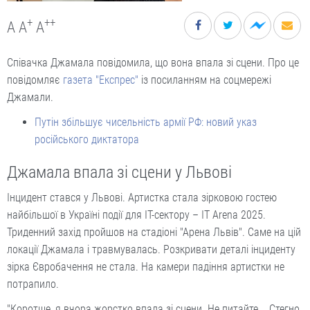
+
++
A
A
A
Співачка Джамала повідомила, що вона впала зі сцени. Про це
повідомляє
газета "Експрес"
із посиланням на соцмережі
Джамали.
Путін збільшує чисельність армії РФ: новий указ
російського диктатора
Джамала впала зі сцени у Львові
Інцидент стався у Львові. Артистка стала зірковою гостею
найбільшої в Україні події для ІТ-сектору – IT Arena 2025.
Триденний захід пройшов на стадіоні "Арена Львів". Саме на цій
локації Джамала і травмувалась. Розкривати деталі інциденту
зірка Євробачення не стала. На камери падіння артистки не
потрапило.
"Коротше, я вчора жорстко впала зі сцени. Не питайте... Стегно