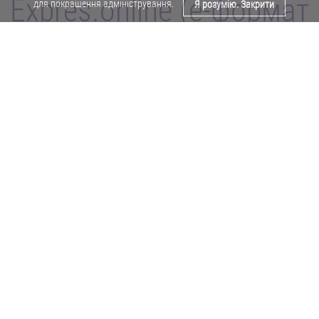
Expres.online (e-формат
для покращення адміністрування.
Я розумію. Закрити
газети "Експрес")
Поділитися у Facebook
Політика конфіденційності
Реклама
Карта сайту
Офіційне повідомлення
Забороняється копіювати будь-які матеріали е-формату газети "Експрес"
без отримання попереднього письмового дозволу редакції.
Авторські права ⓒ 2019. Всі права
захищені