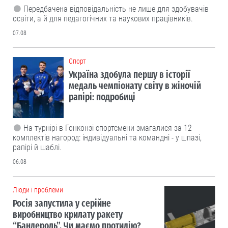
Передбачена відповідальність не лише для здобувачів
освіти, а й для педагогічних та наукових працівників.
07.08
Cпорт
Україна здобула першу в історії
медаль чемпіонату світу в жіночій
рапірі: подробиці
На турнірі в Гонконзі спортсмени змагалися за 12
комплектів нагород: індивідуальні та командні - у шпазі,
рапірі й шаблі.
06.08
Люди і проблеми
Росія запустила у серійне
виробництво крилату ракету
“Бандероль”. Чи маємо протидію?