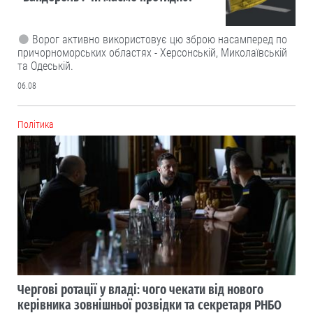
Ворог активно використовує цю зброю насамперед по
причорноморських областях - Херсонській, Миколаївській
та Одеській.
06.08
Політика
Чергові ротації у владі: чого чекати від нового
керівника зовнішньої розвідки та секретаря РНБО