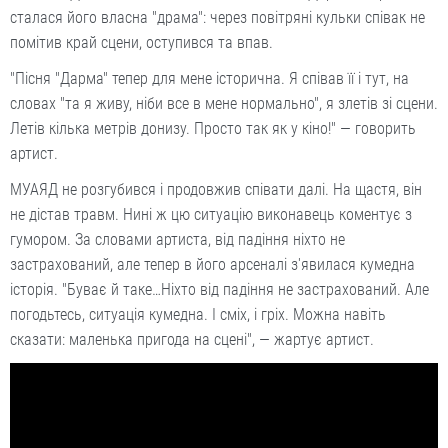
сталася його власна "драма": через повітряні кульки співак не
помітив край сцени, оступився та впав.
"Пісня "Дарма" тепер для мене історична. Я співав її і тут, на
словах "та я живу, ніби все в мене нормально", я злетів зі сцени.
Летів кілька метрів донизу. Просто так як у кіно!" — говорить
артист.
МУАЯД не розгубився і продовжив співати далі. На щастя, він
не дістав травм. Нині ж цю ситуацію виконавець коментує з
гумором. За словами артиста, від падіння ніхто не
застрахований, але тепер в його арсеналі з'явилася кумедна
історія. "Буває й таке…Ніхто від падіння не застрахований. Але
погодьтесь, ситуація кумедна. І сміх, і гріх. Можна навіть
сказати: маленька пригода на сцені", — жартує артист.