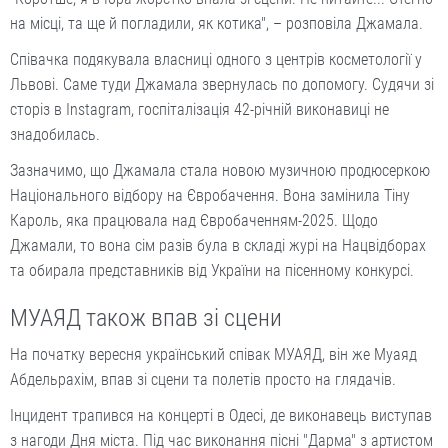
на місці, та ще й погладили, як котика", – розповіла Джамала.
Співачка подякувала власниці одного з центрів косметології у
Львові. Саме туди Джамала звернулась по допомогу. Судячи зі
сторіз в Instagram, госпіталізація 42-річній виконавиці не
знадобилась.
Зазначимо, що Джамала стала новою музичною продюсеркою
Національного відбору на Євробачення. Вона замінила Тіну
Кароль, яка працювала над Євробаченням-2025. Щодо
Джамали, то вона сім разів була в складі журі на Нацвідборах
та обирала представників від України на пісенному конкурсі.
МУАЯД також впав зі сцени
На початку вересня український співак МУАЯД, він же Муаяд
Абдельрахім, впав зі сцени та полетів просто на глядачів.
Інцидент трапився на концерті в Одесі, де виконавець виступав
з нагоди Дня міста. Під час виконання пісні "Дарма" з артистом