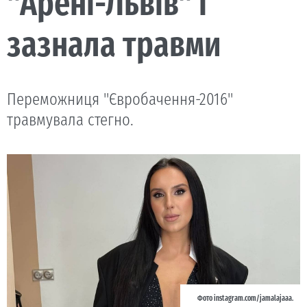
"Арені-Львів" і
зазнала травми
Переможниця "Євробачення-2016"
травмувала стегно.
Фото instagram.com/jamalajaaa.