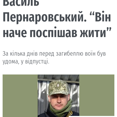
Василь
Пернаровський. “Він
наче поспішав жити”
За кілька днів перед загибеллю воїн був
удома, у відпустці.