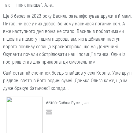
так — і ніяк інакше”. Але…
Ще 8 березня 2023 року Василь зателефонував дружині й мамі.
Питав, чи все у них добре, бо йому наснився поганий сон. А
вже наступного дня воїна не стало. Василь з побратимами
пішов на підмогу іншим підрозділам, які відбивали наступ
ворога поблизу селища Красногорівка, що на Донеччині.
Окупанти почали обстрілювати наші позиції з танка. Один із
пострілів став для прикарпатця смертельним.
Свій останній спочинок боєць знайшов у селі Корнів. Уже другі
різдвяні свята в його родині сумні. Донька Ольга каже, що їм
дуже бракує батькової коляди...
Автор:
Сабіна Ружицька