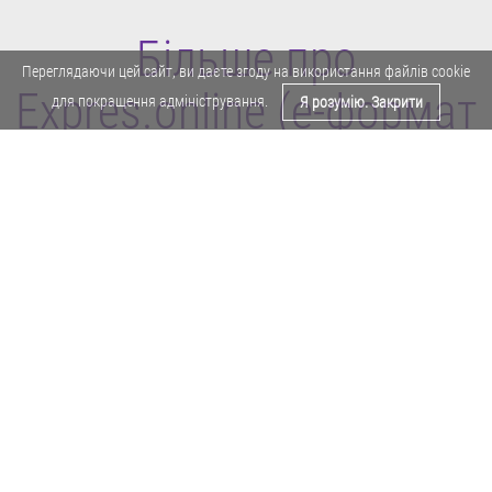
Більше про
Переглядаючи цей сайт, ви даєте згоду на використання файлів cookie
Expres.online (e-формат
для покращення адміністрування.
Я розумію. Закрити
газети "Експрес")
Поділитися у Facebook
Політика конфіденційності
Реклама
Карта сайту
Офіційне повідомлення
Забороняється копіювати будь-які матеріали е-формату газети "Експрес"
без отримання попереднього письмового дозволу редакції.