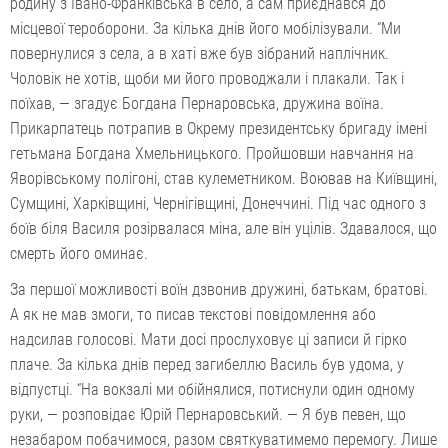
родину з Івано-Франківська в село, а сам приєднався до
місцевої тероборони. За кілька днів його мобілізували. “Ми
повернулися з села, а в хаті вже був зібраний наплічник.
Чоловік не хотів, щоби ми його проводжали і плакали. Так і
поїхав, — згадує Богдана Пернаровська, дружина воїна.
Прикарпатець потрапив в Окрему президентську бригаду імені
гетьмана Богдана Хмельницького. Пройшовши навчання на
Яворівському полігоні, став кулеметником. Воював на Київщині,
Сумщині, Харківщині, Чернігівщині, Донеччині. Під час одного з
боїв біля Василя розірвалася міна, але він уцілів. Здавалося, що
смерть його оминає.
За першої можливості воїн дзвонив дружині, батькам, братові.
А як не мав змоги, то писав текстові повідомлення або
надсилав голосові. Мати досі прослуховує ці записи й гірко
плаче. За кілька днів перед загибеллю Василь був удома, у
відпустці. “На вокзалі ми обійнялися, потиснули один одному
руки, — розповідає Юрій Пернаровський. — Я був певен, що
незабаром побачимося, разом святкуватимемо перемогу. Лише