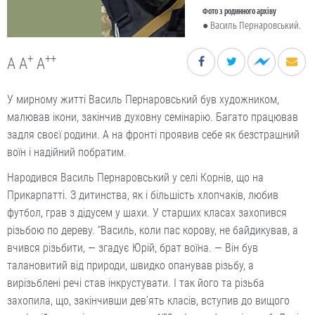
Фото з родинного архіву
● Василь Пернаровський.
+
++
A
A
A
У мирному житті Василь Пернаровський був художником,
малював ікони, закінчив духовну семінарію. Багато працював
задля своєї родини. А на фронті проявив себе як безстрашний
воїн і надійний побратим.
Народився Василь Пернаровський у селі Корнів, що на
Прикарпатті. З дитинства, як і більшість хлопчаків, любив
футбол, грав з дідусем у шахи. У старших класах захопився
різьбою по дереву. “Василь, коли пас корову, не байдикував, а
вчився різьбити, — згадує Юрій, брат воїна. — Він був
талановитий від природи, швидко опанував різьбу, а
вирізьблені речі став інкрустувати. І так його та різьба
захопила, що, закінчивши дев’ять класів, вступив до вищого