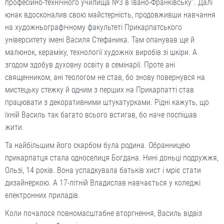
професійно-технічного училища №3 в Івано-Франківську”. Далі
юнак вдосконалив свою майстерність, продовживши навчання
на художньографічному факультеті Прикарпатського
університету імені Василя Стефаника. Там опанував ще й
малюнок, кераміку, технології художніх виробів зі шкіри. А
згодом здобув духовну освіту в семінарії. Проте ані
священником, ані теологом не став, бо знову повернувся на
мистецьку стежку й одним з перших на Прикарпатті став
працювати з декоративними штукатурками. Рідні кажуть, що
їхній Василь так багато всього встигав, бо наче поспішав
жити.
Та найбільшим його скарбом була родина. Обранницею
прикарпатця стала односелиця Богдана. Нині доньці подружжя,
Ользі, 14 років. Вона успадкувала батьків хист і мріє стати
дизайнеркою. А 17-літній Владислав навчається у коледжі
електронних приладів.
Коли почалося повномасштабне вторгнення, Василь відвіз