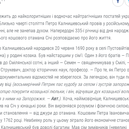
A
ежить до найколоритніших і водночас найтрагічніших постатей укра
. Близько чверті століття Петро Калнишевський провів у російськом
нні, але не занепав духом. Напередодні 335-ї річниці від дня народ
ого кошового отамана Січі розповідаємо про його життя.
 Калнишевський народився 20 червня 1690 року в селі Пустовійті
а) у родині козака. Був найстаршим у сім’ї. Один з його братів — 
 до Смілянської сотні, а інший — Семен — священникував у Смілі, 
 Струкевич, доктор історичних наук, професор. — Про те, як Петро
, документальних відомостей не збереглося. За легендою, він туди 
у віці
(восьмирічний Петрик пас худобу за селом і зустрів запорожц
опцю покурити козацької люльки, і він, відчувши дух козацької воль
я з ними на Запорожжя. —
Авт.
)
. Хоча, най­імовірніше, Калнишевсь
в на Січ у юнацькі роки. Він вирізнявся розумом і фізичною сило
пи становлення — від джури до отамана. Кошовим Пет­ра Іванович
у 1762 році. Неабияку роль у цьому зіграло його економічне стано
 Калнишевський був доволі багатим. Мав сім зимівників (невеликі