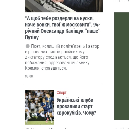
“А щоб тебе роздерли на куски,
наче вовки, твої ж московити”. 94-
річний Олександр Каліщук “пише”
Путіну
Поет, колишній політв'язень і автор
віршованих листів російському
диктатору сподівається, що його
побажання, адресовані очільнику
Кремля, справдяться.
08.08
Cпорт
Українські клуби
провалили старт
єврокубків. Чому?
+