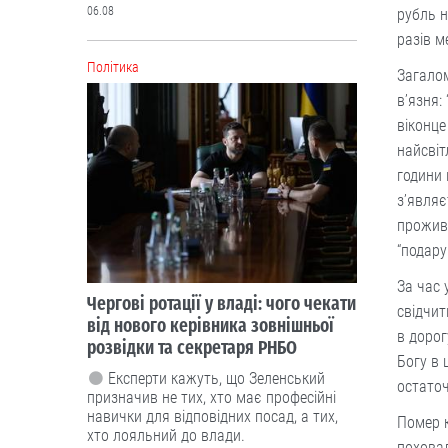
06.08
рубль н
разів м
Політика
Загалом
в’язня:
віконце
найсвіт
години 
з’являє
прожив 
“подар
За час 
Чергові ротації у владі: чого чекати
свідчит
від нового керівника зовнішньої
в дорог
розвідки та секретаря РНБО
Богу в 
Експерти кажуть, що Зеленський
остаточ
призначив не тих, хто має професійні
навички для відповідних посад, а тих,
Помер к
хто лояльний до влади.
поховал