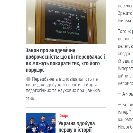
поселен
Зрештою
військо
Того ж 
двірцев
делегув
Закон про академічну
сподоба
доброчесність: що він передбачає і
їй вдал
як можуть покарати тих, хто його
імперат
порушує
війни з
Передбачена відповідальність не
неприя
лише для здобувачів освіти, а й для
педагогічних та наукових працівників.
— А чом
07.08
— Бо ві
імперії
Cпорт
забезпе
Україна здобула
Нової С
першу в історії