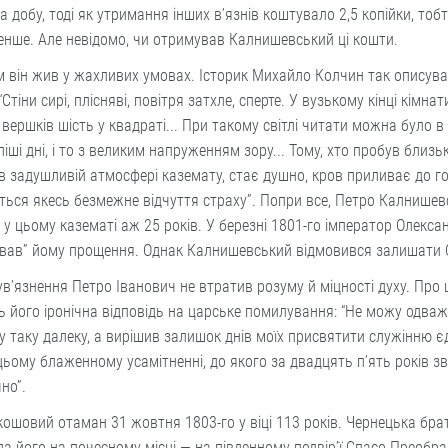
а добу, тоді як утримання інших в’язнів коштувало 2,5 копійки, тобт
енше. Але невідомо, чи отримував Калнишевський ці кошти.
 він жив у жахливих умовах. Історик Михайло Колчин так описув
 “Стіни сирі, плісняві, повітря затхле, сперте. У вузькому кінці кімна
 вершків шість у квадраті... При такому світлі читати можна було в
ліші дні, і то з великим напруженням зору... Тому, хто пробув близьк
в задушливій атмосфері каземату, стає душно, кров приливає до г
ться якесь безмежне відчуття страху”. Попри все, Петро Калнише
у цьому казематі аж 25 років. У березні 1801-го імператор Олексан
ував” йому прощення. Однак Калнишевський відмовився залишати 
ув’язнення Петро Іванович не втратив розуму й міцності духу. Про
ь його іронічна відповідь на царське помилування: “Не можу одва
у таку далеку, а вирішив залишок днів моїх присвятити служінню 
цьому блаженному усамітненні, до якого за двадцять п’ять років зв
но”.
ошовий отаман 31 жовтня 1803-го у віці 113 років. Чернецька брат
а його на почесному місці — на південному подвір’ї Спасо-Преобр