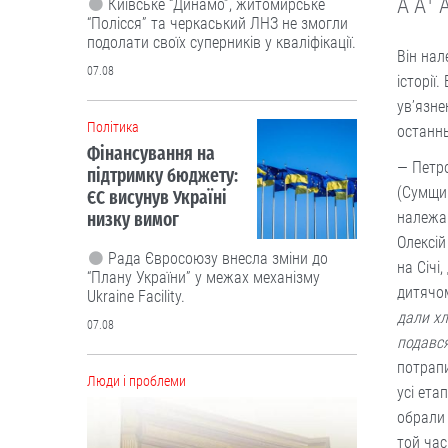
A
A
Київське “Динамо”, житомирське
“Полісся” та черкаський ЛНЗ не змогли
подолати своїх суперників у кваліфікації.
Він нал
07.08
історії
ув’язне
Політика
останнь
Фінансування на
— Петро
підтримку бюджету:
(Сумщин
ЄС висунув Україні
низку вимог
належав
Олексій
Рада Євросоюзу внесла зміни до
на Січі
“Плану України” у межах механізму
дитячом
Ukraine Facility.
дали хл
07.08
подавс
потрапи
Люди і проблеми
усі ета
обрали 
той час