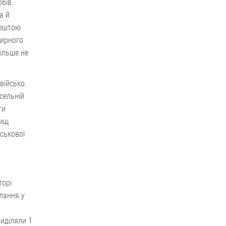
бів.
а й
рештою
мирного
ільше не
військо.
сельній
ти
вищ
йськової
торі
слання у
виділяли 1