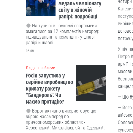
чотири 
медаль чемпіонату
Катерин
світу в жіночій
рапірі: подробиці
поступ
вирішил
На турнірі в Гонконзі спортсмени
договор
змагалися за 12 комплектів нагород:
індивідуальні та командні - у шпазі,
потребу
рапірі й шаблі.
У ніч н
06.08
Пет­ро 
армії. 
Люди і проблеми
масовий
Росія запустила у
боєприп
серійне виробництво
канцеля
крилату ракету
“Бандероль”. Чи
— Що б
маємо протидію?
— Його 
Ворог активно використовує цю
військо
зброю насамперед по
причорноморських областях -
Солове
Херсонській, Миколаївській та Одеській.
супереч