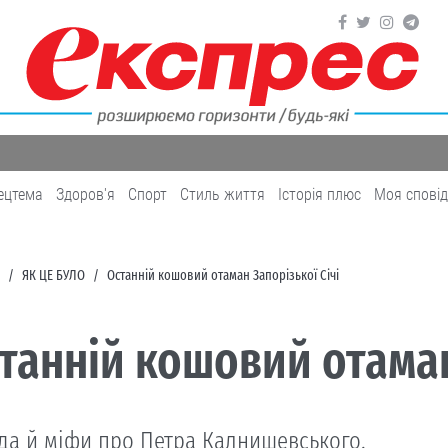
ецтема
Здоров'я
Cпорт
Cтиль життя
Історія плюс
Моя спові
ЯК ЦЕ БУЛО
Останній кошовий отаман Запорізької Січі
танній кошовий отаман
да й міфи про Петра Калнишевського.