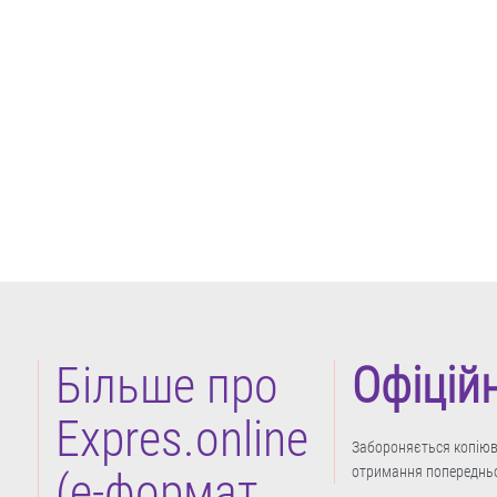
Більше про
Офіцій
Expres.online
Забороняється копіюва
отримання попередньо
(e-формат