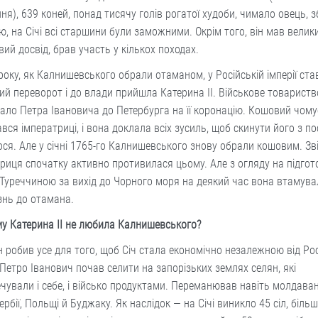
ня), 639 коней, понад тисячу голів рогатої худоби, чимало овець, з
, на Січі всі старшини були заможними. Окрім того, він мав велик
вий досвід, брав участь у кількох походах.
року, як Калнишевського обрали отаманом, у Російській імперії ста
ий переворот і до влади прийшла Катерина ІІ. Військове товариств
ало Петра Івановича до Петербурга на її коронацію. Кошовий чому
вся імператриці, і вона доклала всіх зусиль, щоб скинути його з пос
ося. Але у січні 1765-го Калнишевського знову обрали кошовим. Зві
риця спочатку активно противилася цьому. Але з огляду на підгот
 Туреччиною за вихід до Чорного моря на деякий час вона втамув
знь до отамана.
у Катерина II не любила Калнишевського?
н робив усе для того, щоб Січ стала економічно незалежною від Рос
. Петро Іванович почав селити на запорізьких землях селян, які
чували і себе, і військо продуктами. Переманював навіть молдаван
ербії, Польщі й Буджаку. Як наслідок — на Січі виникло 45 сіл, більш