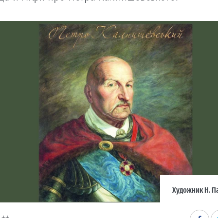
Художник Н. П
++