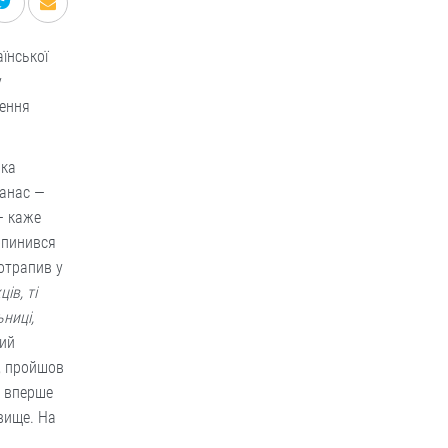
їнської
у
ження
вка
Панас —
— каже
 опинився
потрапив у
ів, ті
ниці,
кий
ю, пройшов
а вперше
вище. На