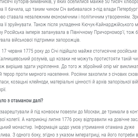
тисячі хуторів-зимівників, у яких оселилися майже 50 тисяч хліборо
а ІІ бачила, що таким чином Січ вибивалася з-під влади Петербург
ово ставала незалежним економічним і політичним утворенням. З
а її зруйнувати. Також після укладення Кючук-Кайнарджійського 
у Російська імперія запанувала в Північному Причорномор’ї, тож б
вала військової підтримки запорожців.
а 17 червня 1775 року до Січі підійшло майже стотисячне російське 
Калнишевський розумів, що козаки не можуть протистояти такій чи
Тож вирішив здати укріплення. До того ж збройний опір міг виклика
 терор проти мирного населення. Росіяни захопили з січових схо
аси, козацькі клейноди, матеріальні цінності й архів запорізької ві
рії.
уло з отаманом далі?
заарештували й під конвоєм повезли до Москви, де тримали в кон
вої колегії. А наприкінці липня 1776 року відправили на довічне за
цький монастир. Інформація щодо умов утримання отамана дуже
лива. З одного боку, згідно з указом імператриці, на його потреби 