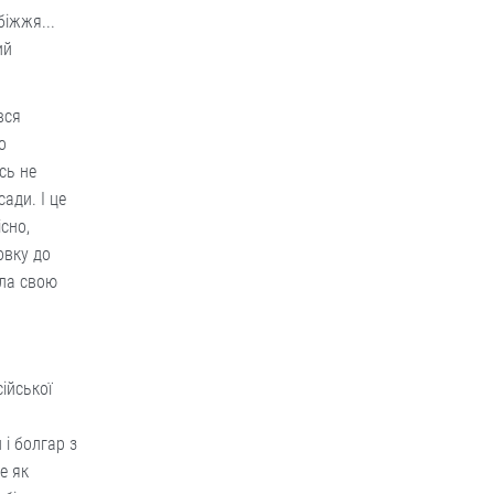
біжжя...
ий
вся
о
сь не
ади. І це
сно,
овку до
ала свою
ійської
 і болгар з
е як