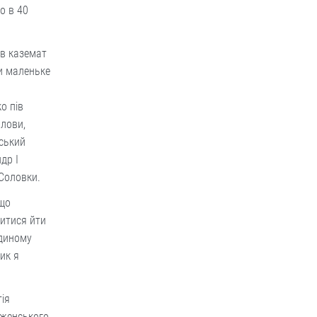
о в 40
ав каземат
ти маленьке
о пів
олови,
вський
др І
Соловки.
 що
житися йти
єдиному
ик я
ія
аженського