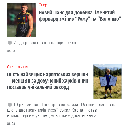
Cпорт
Новий шанс для Довбика: іменитий
форвард змінив “Рому” на “Болонью”
Угода розрахована на один сезон.
08.08
Cтиль життя
Шість найвищих карпатських вершин
— менш як за добу: юний харків’янин
поставив унікальний рекорд
10-річний Іван Гончаров за майже 16 годин зійшов на
шість двотисячників Українських Карпат і став
наймолодшим українцем з таким досягненням.
08.08