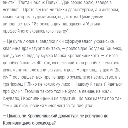
виїсть”, “Глитай, або ж Павук”, “Дай серцю волю, заведе в
неволю”... Проте він був не тільки драматургом, а й актором,
композитором, художником, педагогом. Цими днями
виповнюється 185 років з дня народження “батька
професійного українського театру”.
— Це була людина, завдяки якій сформувалася українська
класична драматургія як така, — розповідає Богдана Бабенко,
завідувачка відділу музею Марка Кропивницького. — У його
доробку більш як 40 п’єс, інсценізацій та переробок. Тематика
різноманітна, але вони актуальні досі. Наприклад, у драмі “Дві
сім’ї” розповідається про гендерно зумовлене насильство, а у
трагікомедії “Лихо не кожному лихо — іншому й талан” йдеться
про булінг. Терміна такого тоді не було, а явище, на жаль,
існувало, і Кропивницький це підмітив. Що вже казати про такі
теми, як висміювання чиновництва та пияцтва.
— Цікаво, чи Кропивницький-драматург не ревнував до
Кропивницького-режисера?