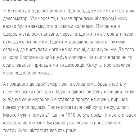
— Він виступав до останнього. Щоправда, уже не як актор, а як
декламатор. Усе через те, що мав проблеми зі слухом і йому
важко було взаємодіяти з іншими колегами. Погіршення
здоров’я сталося, напевно, через те, що життя актора в ті часи
було дуже непростим. Їздити ж доводилося навіть глухими
селами, де виступати могли не за гроші, а за якусь їжу. До того
ж, коли Кропивницький ще був молодим, на нього впали чи то
освітлювальні прилади, чи то декорації. Кажуть, постаралися
якісь недоброзичливці...
А незадовго до своєї смерті він, в основному, брав участь у
шевченківських вечорах. Їздив з одного виступу на інший. Коли
ж відчув себе недобре (це сталося просто на сцені), вирішив
повернутися додому. Проте доїхати на свій хутір не судилося.
Марко Лукич помер 21 квітня 1910 року в поїзді. У нього стався
крововилив у мозок. Батькові українського професійного
театру було шістдесят дев’ять років.