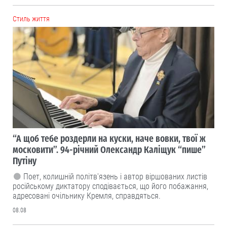
Cтиль життя
“А щоб тебе роздерли на куски, наче вовки, твої ж
московити”. 94-річний Олександр Каліщук “пише”
Путіну
Поет, колишній політв'язень і автор віршованих листів
російському диктатору сподівається, що його побажання,
адресовані очільнику Кремля, справдяться.
08.08