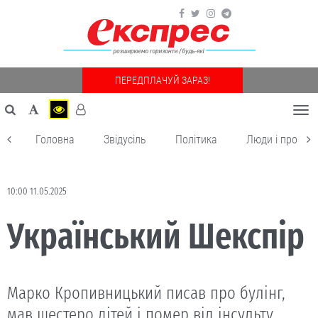
ПЕРЕДПЛАЧУЙ ЗАРАЗ!
Togg
navi
Головна
Звідусіль
Політика
Люди і пробле
10:00 11.05.2025
Український Шекспір
Марко Кропивницький писав про булінг,
мав шестеро дітей і помер від інсульту.