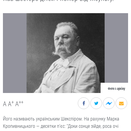
Фото з архіву
+
++
A
A
A
Його називають українським Шекспіром. На рахунку Марка
Кропивницького — десятки п’єс: “Доки сонце зійде, роса очі