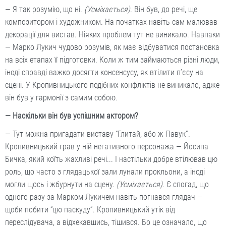
— Я так розумію, що ні.
(Усміхається)
. Він був, до речі, ще
композитором і художником. На початках навіть сам малював
декорації для вистав. Ніяких проблем тут не виникало. Навпаки
— Марко Лукич чудово розумів, як має відбуватися постановка
на всіх етапах її підготовки. Коли ж тим займаються різні люди,
іноді справді важко досягти консенсусу, як втілити п’єсу на
сцені. У Кропивницького подібних конфліктів не виникало, адже
він був у гармонії з самим собою.
— Наскільки він був успішним актором?
— Тут можна пригадати виставу “Глитай, або ж Павук”.
Кропивницький грав у ній негативного персонажа — Йосипа
Бичка, який коїть жахливі речі... І настільки добре втілював цю
роль, що часто з глядацької зали лунали прокльони, а іноді
могли щось і жбурнути на сцену.
(Усміхається)
. Є спогад, що
одного разу за Марком Лукичем навіть погнався глядач —
щоби побити “цю паскуду”. Кропивницький утік від
переслідувача, а відхекавшись, тішився. Бо це означало, що