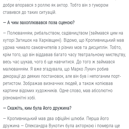
добре впорався з роллю як актор. Тобто він з гумором
ставився до таких ситуацій.
— А чим захоплювався поза сценою?
— Полюванням, рибальством, садівництвом (займався цим на
хуторі Затишок на Харківщині). Відомо, що Кропивницький мав
удома чимало самовчителів з різних мов та дисциплін. Тобто,
крім того, що він віддавав багато часу театральному мистецтву,
весь час шукав, чого б ще навчитися. До того ж займався
малюванням. Я вже згадувала, що Марко Лукич робив
декорації до деяких постановок, але він був і непоганим порт­
ретистом. Зображав визнач­них людей, а також копіював
картини відомих художників. Одне слово, мав абсолютно
різноманітні хобі.
— Скажіть, ким була його дружина?
— Кропивницький мав два офіційні шлюби. Перша його
дружина — Олександра Вукотич була акторкою і померла ще