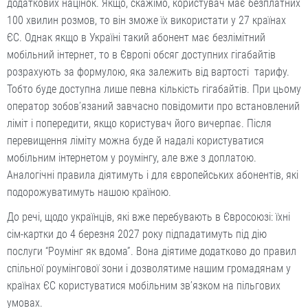
додаткових націнок. Якщо, скажімо, користувач має безплатних
100 хвилин розмов, то він зможе їх використати у 27 країнах
ЄС. Однак якщо в Україні такий абонент має безлімітний
мобільний інтернет, то в Європі обсяг доступних гігабайтів
розрахують за формулою, яка залежить від вартості тарифу.
Тобто буде доступна лише певна кількість гігабайтів. При цьому
оператор зобов’язаний завчасно повідомити про встановлений
ліміт і попередити, якщо користувач його вичерпає. Після
перевищення ліміту можна буде й надалі користуватися
мобільним інтернетом у роумінгу, але вже з доплатою.
Аналогічні правила діятимуть і для європейських абонентів, які
подорожуватимуть нашою країною.
До речі, щодо українців, які вже перебувають в Євросоюзі: їхні
сім-картки до 4 березня 2027 року підпадатимуть під дію
послуги “Роумінг як вдома”. Вона діятиме додатково до правил
спільної роумінгової зони і дозволятиме нашим громадянам у
країнах ЄС користуватися мобільним зв’язком на пільгових
умовах.