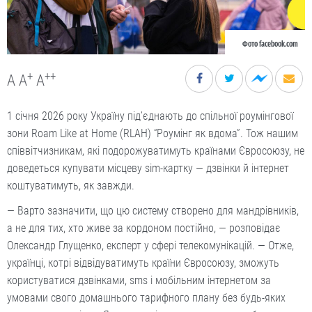
Фото facebook.com
+
++
A
A
A
1 січня 2026 року Україну під’єднають до спільної роумінгової
зони Roam Like at Home (RLAH) “Роумінг як вдома”. Тож нашим
співвітчизникам, які подорожуватимуть країнами Євросоюзу, не
доведеться купувати місцеву sim-картку — дзвінки й інтернет
коштуватимуть, як завжди.
— Варто зазначити, що цю систему створено для манд­рівників,
а не для тих, хто живе за кордоном постійно, — розповідає
Олександр Глущенко, експерт у сфері телекомунікацій. — Отже,
українці, котрі відвідуватимуть країни Євросоюзу, зможуть
користуватися дзвінками, sms і мобільним інтернетом за
умовами свого домашнього тарифного плану без будь-яких