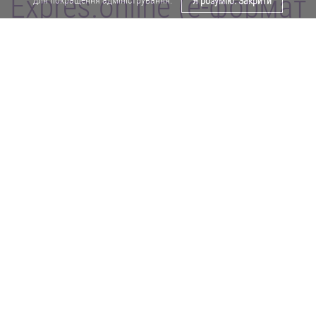
Expres.online (e-формат
Я розумію. Закрити
газети "Експрес")
Поділитися у Facebook
Політика конфіденційності
Реклама
Карта сайту
Офіційне повідомлення
Забороняється копіювати будь-які матеріали е-формату газети "Експрес"
без отримання попереднього письмового дозволу редакції.
Авторські права ⓒ 2019. Всі права
захищені