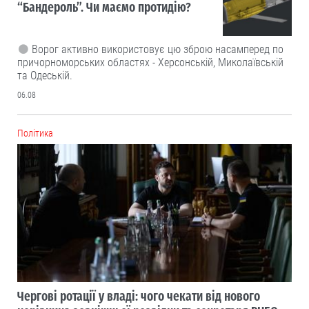
“Бандероль”. Чи маємо протидію?
Ворог активно використовує цю зброю насамперед по
причорноморських областях - Херсонській, Миколаївській
та Одеській.
06.08
Політика
Чергові ротації у владі: чого чекати від нового