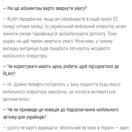
— На що абонентам варто звернути увагу?
— RLAH передбачає: якщо ви перебуваєте в іншій країні ЄС
понад чотири місяці, то український мобільний оператор може
змінити умови тарифікації й запропонувати доплату. Тому
раджу на цей термін звертати увагу. Можливо, у такому
випадку вигідніше буде придбати sim-картку місцевого
мобільного оператора.
— Чи користувачі мають щось робити, щоб під’єднатися до
RLAH?
— Ні. Щойно телефон потрапить у зону покриття будь-якого
мобільного оператора єврозони, ця послуга активується
автоматично.
— Чи не призведе ця новація до подорожчання мобільного
зв’язку для українців?
— Цього не варто відкидати. Мобільний зв’язок в Україні — один