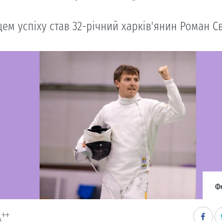
ем успіху став 32-річний харків'янин Роман Св
Ф
++
A