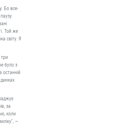
. Бо все-
 паузу
вані
і. Той же
а світу. Я
 три
че було з
а останній
оєдинках
оваджує
в, за
аю, коли
зиліку”, —