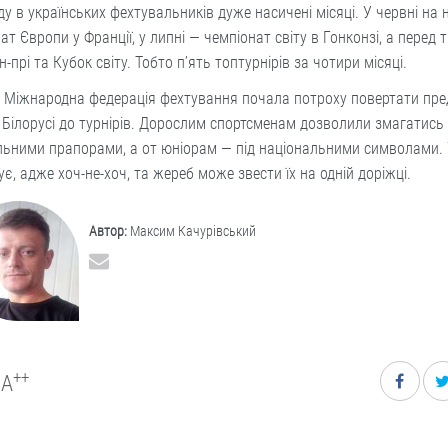
у в українських фехтувальників дуже насичені місяці. У червні на 
ат Європи у Франції, у липні — чемпіонат світу в Гонконзі, а перед
н-прі та Кубок світу. Тобто п’ять топтурнірів за чотири місяці.
, Міжнародна федерація фехтування почала потроху повертати пре
а Білорусі до турнірів. Дорослим спортсменам дозволили змагатись 
ьними прапорами, а от юніорам — під національними символами. 
ує, адже хоч-не-хоч, та жереб може звести їх на одній доріжці.
Автор:
Максим Качурівський
++
A