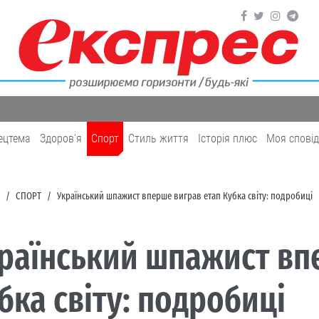
ецтема
Здоров'я
Cпорт
Cтиль життя
Історія плюс
Моя спові
CПОРТ
Український шпажист вперше виграв етап Кубка світу: подробиці
раїнський шпажист вп
бка світу: подробиці