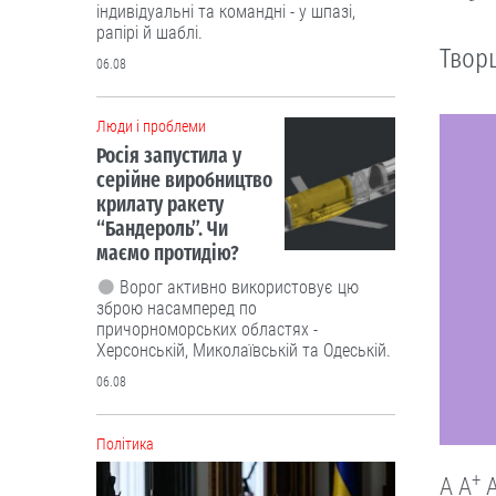
індивідуальні та командні - у шпазі,
рапірі й шаблі.
Творц
06.08
Люди і проблеми
Росія запустила у
серійне виробництво
крилату ракету
“Бандероль”. Чи
маємо протидію?
Ворог активно використовує цю
зброю насамперед по
причорноморських областях -
Херсонській, Миколаївській та Одеській.
06.08
Політика
+
A
A