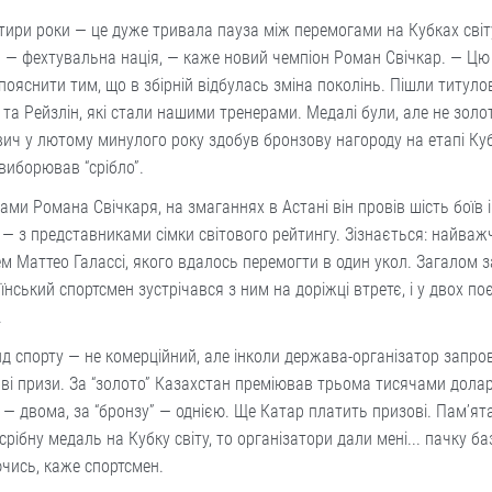
отири роки — це дуже тривала пауза між перемогами на Кубках світу
 — фехтувальна нація, — каже новий чемпіон Роман Свічкар. — Цю
ояснити тим, що в збірній відбулась зміна поколінь. Пішли титуло
 та Рейзлін, які стали нашими тренерами. Медалі були, але не золот
ич у лютому минулого року здобув бронзову нагороду на етапі Кубк
виборював “срібло”.
ами Романа Свічкаря, на змаганнях в Астані він провів шість боїв і
 — з представниками сімки світового рейтингу. Зізнається: найваж
ем Маттео Галассі, якого вдалось перемогти в один укол. Загалом з
аїнський спортсмен зустрічався з ним на доріжці втретє, і у двох п
.
д спорту — не комерційний, але інколи держава-організатор запр
ві призи. За “золото” Казахстан преміював трьома тисячами доларі
” — двома, за “бронзу” — однією. Ще Катар платить призові. Пам’ят
срібну медаль на Кубку світу, то організатори дали мені... пачку ба
чись, каже спортсмен.