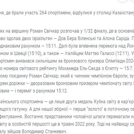
я, де брали участь 264 спортсмени, відбулися у столиці Казахстан
ях на вершину Роман Свічкар розпочав у 1/32 фіналу, де в основній
во здолав двох ізраїльтян — Дов Бера Віленські та Алона Саріда.
однаковим рахунком — 15:11. Далі була впевнена перемога над Й
ном зі Швеції (15:10), а також — італійцем Маттео Галассі (12:11). У
ртсмен виявився сильнішим за бронзового призера Олімпіади-2024
о номера світового рейтингу Мохамеда Ель-Саєда з Єгипту — 15:7. 
ому поєдинку Роман Свічкар, який є чинним чемпіоном Європи, зу
арем доріжки — дворазовим бронзовим призером чемпіонату світу
вим — і переміг з рахунком 15:12.
аїнського спортсмена — це лише друга медаль Кубка світу в кар’єр
щого гатунку. А для нашої збірної — перше “золото” в поточному с
 фехтування. Востаннє представники чоловічої шпаги перемагали н
віту в особистій першості ще в травні 2022 року. Тоді на найвищу с
талу зійшов Володимир Станкевич.