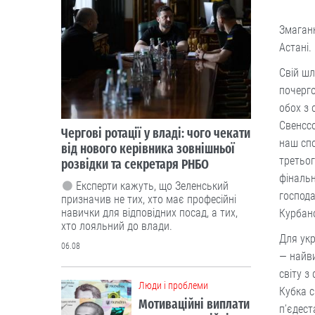
Змаганн
Астані.
Свій шл
почерго
обох з 
Свенссо
Чергові ротації у владі: чого чекати
наш спо
від нового керівника зовнішньої
третьог
розвідки та секретаря РНБО
фінальн
Експерти кажуть, що Зеленський
господ
призначив не тих, хто має професійні
навички для відповідних посад, а тих,
Курбано
хто лояльний до влади.
Для укр
06.08
— найви
світу з
Люди і проблеми
Кубка с
Мотиваційні виплати
п’єдес