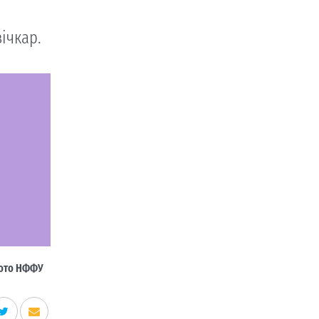
ічкар.
ото НФФУ