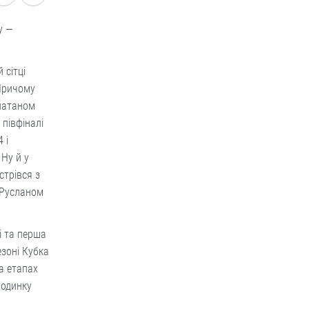
у —
 сітці
 Причому
онатаном
 півфіналі
 і
Ну й у
стрівся з
 Русланом
і та перша
езоні Кубка
а етапах
ходинку