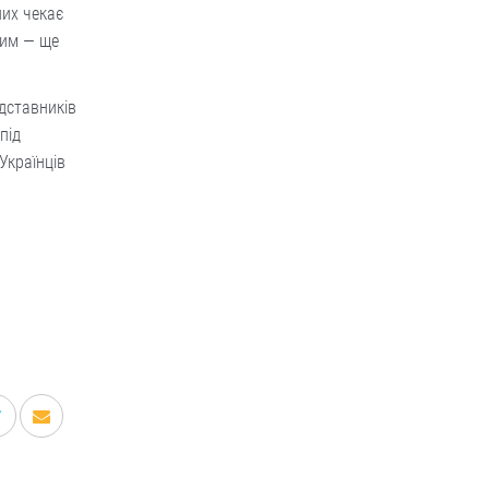
них чекає
 тим — ще
дставників
під
Українців