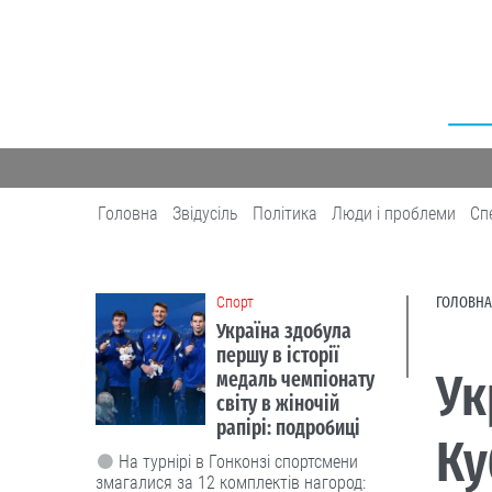
Головна
Звідусіль
Політика
Люди і проблеми
Сп
Cпорт
ГОЛОВНА
Україна здобула
першу в історії
Ук
медаль чемпіонату
світу в жіночій
рапірі: подробиці
Ку
На турнірі в Гонконзі спортсмени
змагалися за 12 комплектів нагород: