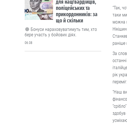
для нацгвардійців,
поліцейських та
“Так, ч
прикордонників: за
таки ми
що й скільки
можна п
Нікішин
Бонуси нараховуватимуть тим, хто
бере участь у бойових діях.
Станкев
раніше 
06.08
За слов
Люди і проблеми
останні
В Україні
італійц
тестуватимуть новий
рік укр
формат ДПА
переміг
“Наш ви
Чи потрібно проводити підсумкові
фінансо
іспити для учнів 4-х, 9-х та 12 класів?
“срібло
Дискутуємо.
здобув 
05.08
усміхаю