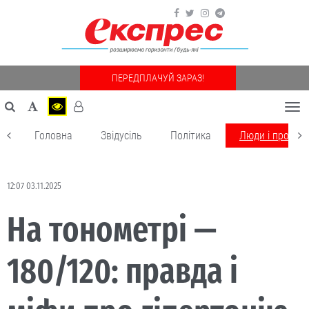
ПЕРЕДПЛАЧУЙ ЗАРАЗ!
Togg
navi
Головна
Звідусіль
Політика
Люди і пробле
12:07 03.11.2025
На тонометрі —
180/120: правда і