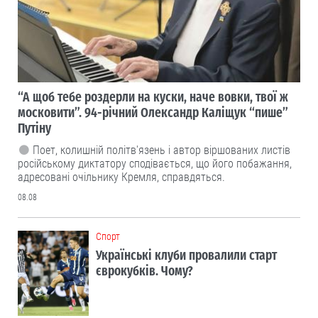
“А щоб тебе роздерли на куски, наче вовки, твої ж
московити”. 94-річний Олександр Каліщук “пише”
Путіну
Поет, колишній політв'язень і автор віршованих листів
російському диктатору сподівається, що його побажання,
адресовані очільнику Кремля, справдяться.
08.08
Cпорт
Українські клуби провалили старт
єврокубків. Чому?