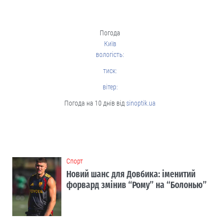
Погода
Київ
вологість:
тиск:
вітер:
Погода на 10 днів від
sinoptik.ua
Cпорт
Новий шанс для Довбика: іменитий
форвард змінив “Рому” на “Болонью”