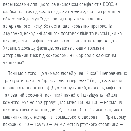
перешкодами для цього, за висновком спеціалістів ВООЗ, є
слабка політика держав щодо зміцнення здоров’я громадян,
обмежений доступ їх до приладів для вимірювання
артеріального тиску, брак стандартизованих протоколів
лікування, ненадійні ланцюги поставок ліків та високі ціни на
них, недостатній фінансовий захист пацієнтів тощо. А що в
Україні, з досвіду фахівців, заважає людям тримати
артеріальний тиск під контролем? Які бар’єри є ключовим
чинником?
— Почнімо з того, що чимало людей у нашій країні неправильно
трактують поняття “артеріальна гіпертензія” (те, що зазвичай
називають гіпертонією). Дуже популярний, на жаль, міф про
так званий робочий тиск, який начебто індивідуальний для
кожного. Чув не раз фразу: “Для мене 160 на 100 — норма. Із
нижчим тиском мені недобре”, — каже Отто Стойка, кандидат
медичних наук, експерт із громадського здоров’я. — При цьому
показник 140 — 159/90 — 99 міліметрів ртутного стовпчика —