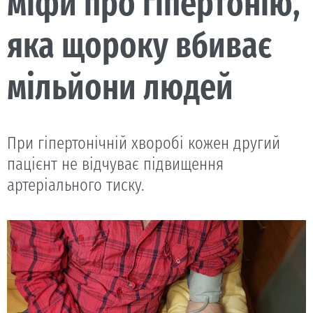
міфи про гіпертонію,
яка щороку вбиває
мільйони людей
При гіпертонічній хворобі кожен другий
пацієнт не відчуває підвищення
артеріального тиску.