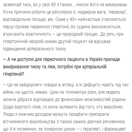
зазвичай тиск, бо у свої 40 з гаком... ніколи його не вимірював.
Хоча причини робити це регулярно є: надмірна вага, “нервова”,
відповідальна посада, вік. Саме у 40+ найчастіше з’являються
перші прояви первинної гіпертонії, бо судини виснажуються,
втрачають еластичність — це природний процес. До речі, при
гіпертонічній хворобі кожен другий пацієнт не відчуває
підвищення артеріального тиску.
— А чи доступні для пересічного пацієнта в Україні прилади
вимірювання тиску та ліки, потрібні при артеріальній
гіпертензії?
— Це не найдорожчі товари в аптеці, а їх дефіциту навіть під час
війни, на щастя, немає. Ціни на тонометри різні, але модель
можна дібрати відповідно до фінансових можливостей родини.
Щодо вартості ліків, то вона залежить від того, хто виробник.
Люди з нижчим доходом можуть придбати препарати
вітчизняного виробництва з такою самою діючою речовиною,
що й в іноземних, за помірною ціною — і терапевт, і фармацевт