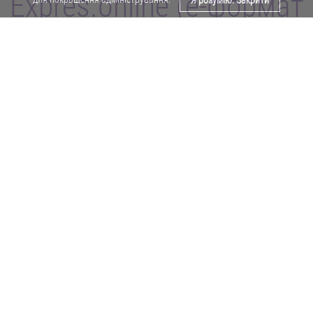
Expres.online (e-формат
Я розумію. Закрити
газети "Експрес")
Поділитися у Facebook
Політика конфіденційності
Реклама
Карта сайту
Офіційне повідомлення
Забороняється копіювати будь-які матеріали е-формату газети "Експрес"
без отримання попереднього письмового дозволу редакції.
Авторські права ⓒ 2019. Всі права
захищені