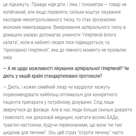
це підкажуть. Правди ніде діти: і ліки, і тонометри — товар не
копійчаний, але якщо порівняти, скільки коштує лікування
наслідків неконтрольованого тиску, то стає зрозумілим:
економія невиправдана. Вимірювання артеріального тиску в
домашніх умовах допомагає уникнути “гіпертензії білого
халата”, коли в кабінеті лікаря тиск підвищується, та
“прихованої гіпертензії”, яка до певного моменту не проявляє
себе.
— А як щодо можливості лікування артеріальної гіпертензії? Чи
діють у нашій країні стандартизовані протоколи?
— Діють, і кожен сімейний лікар чи кардіолог можуть
порекомендувати найбільш оптимальні для конкретного
пацієнта препарати у потрібному дозуванні. Слід лише
звернутися до фахівця. Але в нас люди більше схильні довіряти
гомеопатії, ніж доказовій медицині, ковтати всілякі БАДи,
трав’яні настоянки, будучи переконаними, що вони “не такі
шкідливі для печінки”. Ось цей страх “отруїти печінку” часто