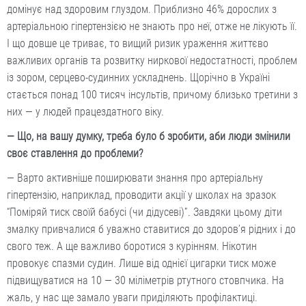
домінує над здоровим глуздом. Приблизно 46% дорослих з
артеріальною гіпертензією не знають про неї, отже не лікують її.
І що довше це триває, то вищий ризик ураження життєво
важливих органів та розвитку ниркової недостатності, проблем
із зором, серцево-судинних ускладнень. Щорічно в Україні
стається понад 100 тисяч інсультів, причому близько третини з
них — у людей працездатного віку.
— Що, на вашу думку, треба було б зробити, аби люди змінили
своє ставлення до проблеми?
— Варто активніше поширювати знання про артеріальну
гіпертензію, наприклад, проводити акції у школах на зразок
“Поміряй тиск своїй бабусі (чи дідусеві)”. Завдяки цьому діти
змалку привчалися б уважно ставитися до здоров’я рідних і до
свого теж. А ще важливо боротися з курінням. Нікотин
провокує спазми судин. Лише від однієї цигарки тиск може
підвищуватися на 10 — 30 міліметрів ртутного стовпчика. На
жаль, у нас ще замало уваги приділяють профілактиці.