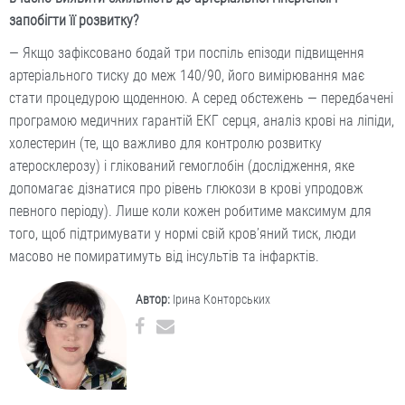
запобігти її розвитку?
— Якщо зафіксовано бодай три поспіль епізоди підвищення
артеріального тиску до меж 140/90, його вимірювання має
стати процедурою щоденною. А серед обстежень — передбачені
програмою медичних гарантій ЕКГ серця, аналіз крові на ліпіди,
холестерин (те, що важливо для контролю розвитку
атеросклерозу) і глікований гемоглобін (дослідження, яке
допомагає дізнатися про рівень глюкози в крові упродовж
певного періоду). Лише коли кожен робитиме максимум для
того, щоб підтримувати у нормі свій кров’яний тиск, люди
масово не помиратимуть від інсультів та інфарктів.
Автор:
Ірина Конторських