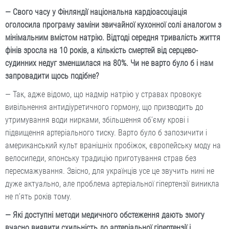
— Свого часу у Фінляндії національна кардіоасоціація
оголосила програму заміни звичайної кухонної солі аналогом з
мінімальним вмістом натрію. Відтоді середня тривалість життя
фінів зросла на 10 років, а кількість смертей від серцево-
судинних недуг зменшилася на 80%. Чи не варто було б і нам
запровадити щось подібне?
— Так, адже відомо, що надмір натрію у стравах провокує
вивільнення антидіуретичного гормону, що призводить до
утримування води нирками, збільшення об’єму крові і
підвищення артеріального тиску. Варто було б запозичити і
американський культ вранішніх пробіжок, європейську моду на
велосипеди, японську традицію приготування страв без
пересмажування. Звісно, для українців усе це звучить нині не
дуже актуально, але проблема артеріальної гіпертензії виникла
не п’ять років тому.
— Які доступні методи медичного обстеження дають змогу
вчасно виявити схильність до артеріальної гіпертензії і