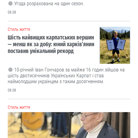
Угода розрахована на один сезон.
08.08
Cтиль життя
Шість найвищих карпатських вершин
— менш як за добу: юний харків’янин
поставив унікальний рекорд
10-річний Іван Гончаров за майже 16 годин зійшов на
шість двотисячників Українських Карпат і став
наймолодшим українцем з таким досягненням.
08.08
Cтиль життя