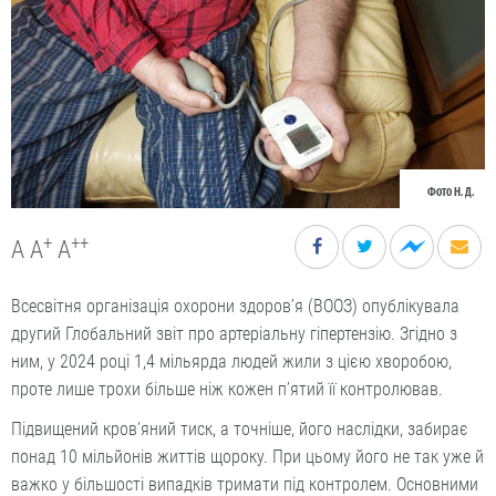
Фото Н. Д.
+
++
A
A
A
Всесвітня організація охорони здоров’я (ВООЗ) опублікувала
другий Глобальний звіт про артеріальну гіпертензію. Згідно з
ним, у 2024 році 1,4 мільярда людей жили з цією хворобою,
проте лише трохи більше ніж кожен п’ятий її контролював.
Підвищений кров’яний тиск, а точніше, його наслідки, забирає
понад 10 мільйонів життів щороку. При цьому його не так уже й
важко у більшості випадків тримати під контролем. Основними