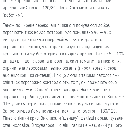
це вже артеріальна гіпертензія 1 ступеня. А оптимальний
артеріальний тиск — 120/80. Лише його можна вважати
“робочим”.
Також поширене переконання: якщо я почуваюся добре,
перевіряти тиск немає потреби. Але приблизно 90 — 95%
випадків артеріальної гіпертензії належать до категорії
первинної гіпертонії, яка характеризується підвищенням
кров’яного тиску без жодних очевидних причин. І лише 5 — 10%
випадків — це так звана вторинна, симптоматична гіпертонія,
спричинена хворобами певних органів (нирок, артерій, серця
або ендокринної системи). І якщо люди з такими патологіями
свій тиск переважно контролюють, то ті, які вважають себе
здоровими, — ні. Запам’ятався випадок. Якось зайшов у
справах на роботу до знайомого, поважного киянина. Він каже:
“Почуваюся нормально, тільки серце чомусь сильно стукотить”.
Запропонував йому поміряти тиск, на тонометрі — 180/120.
Гіпертонічний криз! Викликали “швидку”, фахівці нормалізували
стан чоловіка. З’ясувалося, що він і гадки не має, який у нього