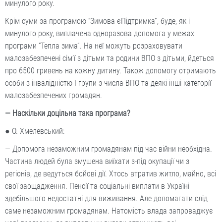
минулого року.
Крім суми за програмою “Зимова єПідтримка”, буде, як і
минулого року, виплачена одноразова допомога у межах
програми “Тепла зима”. На неї можуть розраховувати
малозабезпечені сім’ї з дітьми та родини ВПО з дітьми, йдеться
про 6500 гривень на кожну дитину. Також допомогу отримають
особи з інвалідністю І групи з числа ВПО та деякі інші категорії
малозабезпечених громадян.
— Наскільки доцільна така програма?
● О. Хмелевський:
— Допомога незаможним громадянам під час війни необхідна.
Частина людей була змушена виїхати з-під окупації чи з
регіонів, де ведуться бойові дії. Хтось втратив житло, майно, всі
свої заощадження. Пенсії та соціальні виплати в Україні
здебільшого недостатні для виживання. Але допомагати слід
саме незаможним громадянам. Натомість влада запроваджує