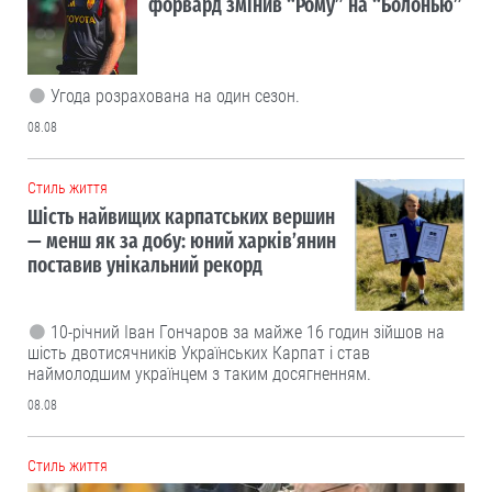
форвард змінив “Рому” на “Болонью”
Угода розрахована на один сезон.
08.08
Cтиль життя
Шість найвищих карпатських вершин
— менш як за добу: юний харків’янин
поставив унікальний рекорд
10-річний Іван Гончаров за майже 16 годин зійшов на
шість двотисячників Українських Карпат і став
наймолодшим українцем з таким досягненням.
08.08
Cтиль життя