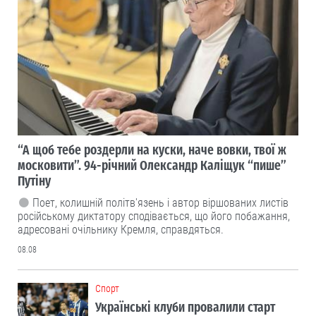
“А щоб тебе роздерли на куски, наче вовки, твої ж
московити”. 94-річний Олександр Каліщук “пише”
Путіну
Поет, колишній політв'язень і автор віршованих листів
російському диктатору сподівається, що його побажання,
адресовані очільнику Кремля, справдяться.
08.08
Cпорт
Українські клуби провалили старт