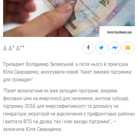
Фото facebook.com
+
++
A
A
A
Президент Володимир Зеленський, а після нього й прем’єрка
Юлія Свириденко, анонсували новий “пакет зимової підтримки
для громадян”.
“Пакет включатиме як вже запущені програми, зокрема
фіксовані ціни на енергоносії для населення, житлові субсидії,
підтримку ОСББ для енергоефективності та допомогу на
генератори, мораторій на відключення у прифронтових районах
і виплати ВПО на дрова, так і нові заходи підтримки”, —
зазначила Юлія Свириденко.