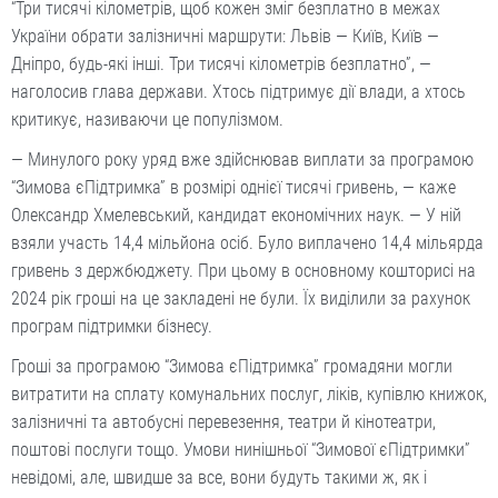
“Три тисячі кілометрів, щоб кожен зміг безплатно в межах
України обрати залізничні маршрути: Львів — Київ, Київ —
Дніпро, будь-які інші. Три тисячі кілометрів безплатно”, —
наголосив глава держави. Хтось підтримує дії влади, а хтось
критикує, називаючи це популізмом.
— Минулого року уряд вже здійснював виплати за програмою
“Зимова єПідтримка” в розмірі однієї тисячі гривень, — каже
Олександр Хмелевський, кандидат економічних наук. — У ній
взяли участь 14,4 мільйона осіб. Було виплачено 14,4 мільярда
гривень з держбюджету. При цьому в основному кошторисі на
2024 рік гроші на це закладені не були. Їх виділили за рахунок
програм підтримки бізнесу.
Гроші за програмою “Зимова єПідтримка” громадяни могли
витратити на сплату комунальних послуг, ліків, купівлю книжок,
залізничні та автобусні перевезення, театри й кінотеатри,
поштові послуги тощо. Умови нинішньої “Зимової єПідтримки”
невідомі, але, швидше за все, вони будуть такими ж, як і