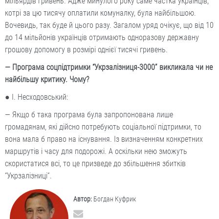
мільярдів гривень. Адже минулого року саме частка українців,
котрі за цю тисячу оплатили комуналку, була найбільшою.
Вочевидь, так буде й цього разу. Загалом уряд очікує, що від 10
до 14 мільйонів українців отримають одноразову державну
грошову допомогу в розмірі однієї тисячі гривень.
— Програма соцпідтримки “Укрзалізниця-3000” викликала чи не
найбільшу критику. Чому?
● І. Несходовський:
— Якщо б така програма була запропонована лише
громадянам, які дійсно потребують соціальної підтримки, то
вона мала б право на існування. Із визначенням конкретних
маршрутів і часу для подорожі. А оскільки нею зможуть
скористатися всі, то це призведе до збільшення збитків
“Укрзалізниці”.
Автор:
Богдан Куфрик