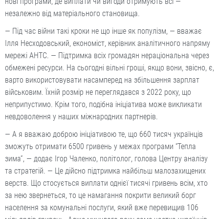
нові програми, де виплати чи вигоди отримують всі —
незалежно від матеріального становища.
— Під час війни такі кроки не що інше як популізм, — вважає
Ілля Несходовський, економіст, керівник аналітичного напряму
мережі АНТС. — Підтримка всіх громадян нераціональна через
обмежені ресурси. На сьогодні вільні гроші, якщо вони, звісно, є,
варто використовувати насамперед на збільшення зарплат
військовим. Їхній розмір не переглядався з 2022 року, що
неприпустимо. Крім того, подібна ініціатива може викликати
невдоволення у наших міжнародних партнерів.
— А я вважаю доброю ініціативою те, що 660 тисяч українців
зможуть отримати 6500 гривень у межах програми “Тепла
зима”, — додає Ігор Чаленко, політолог, голова Центру аналізу
та стратегій. — Це дійсно підтримка найбільш малозахищених
верств. Що стосується виплати однієї тисячі гривень всім, хто
за нею звернеться, то це намагання покрити великий борг
населення за комунальні послуги, який вже перевищив 106