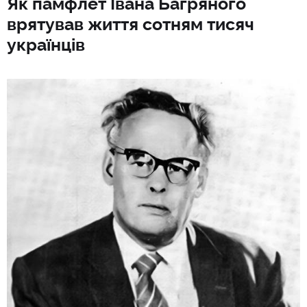
Як памфлет Івана Багряного
врятував життя сотням тисяч
українців