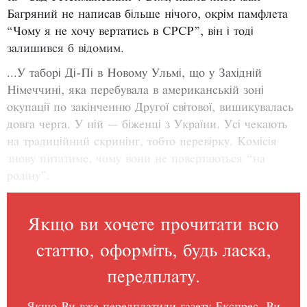
Багряний не написав більше нічого, окрім памф­лета
“Чому я не хочу вертатись в СРСР”, він і тоді
залишився б відомим.
...У таборі Ді-Пі в Новому Ульмі, що у Західній
Німеччині, яка перебувала в американській зоні
окупації по закінченню Другої світової, вишикувалась
довга черга. У ній — біженці з України. Усі чекають
на традиційний скринінг, тобто перевірку. Комісія
знову питатиме, чому вони не повертаються “на
родіну”.
Якщо ви хочете прочитати всю
статтю, оформіть, будь ласка,
передплату.