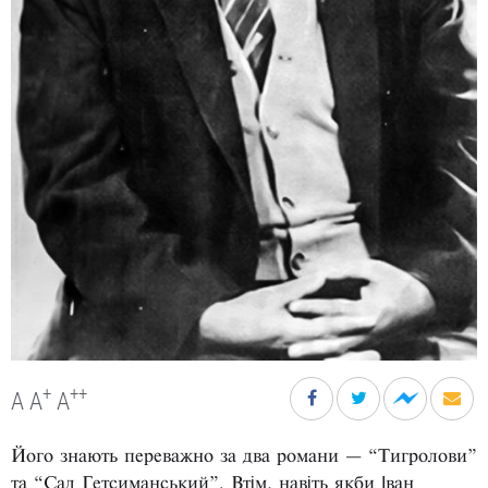
+
++
A
A
A
Його знають переважно за два романи — “Тигролови”
та “Сад Гетсиманський”. Втім, навіть якби Іван