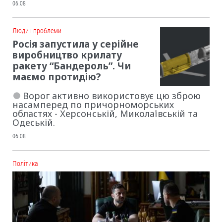
06.08
Люди і проблеми
Росія запустила у серійне
виробництво крилату
ракету “Бандероль”. Чи
маємо протидію?
Ворог активно використовує цю зброю
насамперед по причорноморських
областях - Херсонській, Миколаївській та
Одеській.
06.08
Політика