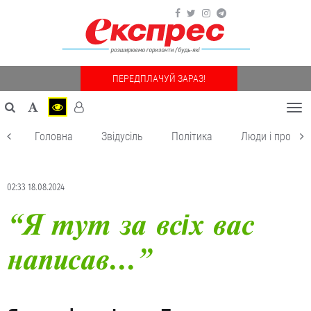
ПЕРЕДПЛАЧУЙ ЗАРАЗ!
Togg
navi
Головна
Звідусіль
Політика
Люди і пробле
02:33 18.08.2024
“Я тут за всіх вас
написав...”