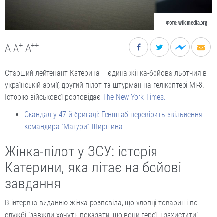
Фото: wikimedia.org
+
++
A
A
A
Старший лейтенант Катерина – єдина жінка-бойова льотчия в
українській армії, другий пілот та штурман на гелікоптері Мі-8.
Історію військової розповідає
The New York Times.
Скандал у 47-й бригаді: Генштаб перевірить звільнення
командира “Магури” Ширшина
Жінка-пілот у ЗСУ: історія
Катерини, яка літає на бойові
завдання
В інтерв'ю виданню жінка розповіла, що хлопці-товариші по
службі “завжди хочуть показати, що вони герої, і захистити”.