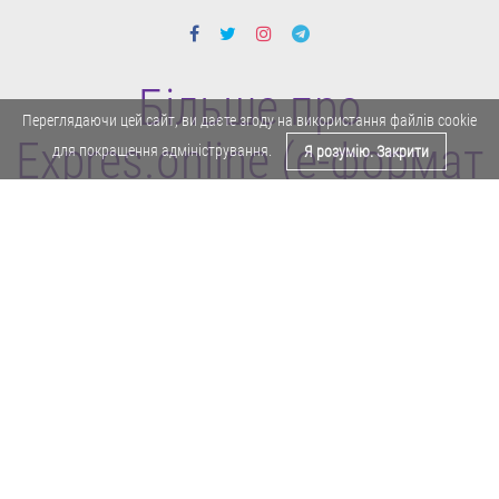
Більше про
Переглядаючи цей сайт, ви даєте згоду на використання файлів cookie
Expres.online (e-формат
для покращення адміністрування.
Я розумію. Закрити
газети "Експрес")
Поділитися у Facebook
Політика конфіденційності
Реклама
Карта сайту
Офіційне повідомлення
Забороняється копіювати будь-які матеріали е-формату газети "Експрес"
без отримання попереднього письмового дозволу редакції.