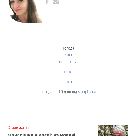
Погода
Київ
вологість:
тиск:
вітер:
Погода на 10 днів від
sinoptik.ua
Cтиль життя
Мандрички у маслі: на Волині