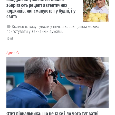
зберігають рецепт автентичних
коржиків, які смакують і у будні, і у
свята
Колись їх висушували у печі, а зараз цілком можна
приготувати у звичайній духовці.
10.08
Здоров'я
Отит пірнальника: що це таке і до чого тут ватні