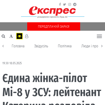
ПЕРЕДПЛАЧУЙ ЗАРАЗ!
Togg
navi
Головна
Звідусіль
Політика
Люди і пробле
19:30 18.05.2025
Єдина жінка-пілот
Мі-8 у ЗСУ: лейтенант