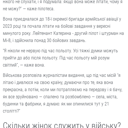
нікого не слухати, і я подумала: якщо вона може літати, чому я
не можу?” — каже пілотеса.
Вона приєдналася до 18-ї окремої бригади армійської авіації у
2023 році та почала літати на бойові завдання у вересні
минулого року. Лейтенант Катерина - другий пілот і штурман на
Мі-8, і здійснила понад 30 бойових завдань.
“Я ніколи не нервую під час польоту. Усі тяжкі думки можуть
прийти до або після польоту. Під час польоту мій розум
світлий”, — каже вона.
Військова розповіла журналістам видання, що під час місій “я
літаю і дивлюся на свою країну, думаючи про те, яка вона
прекрасна, а потім, коли ми потрапляємо на передову і я бачу,
як все зруйновано — спалено та розбомблено — села, міста,
будинки та фабрики, я думаю: як ми опинилися тут у 21
столітті?”
Скільки жінок служить у війську?