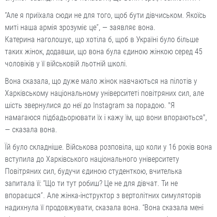
“Але я приїхала сюди не для того, щоб бути дівчиськом. Якоїсь
миті наша армія зрозуміє це”, — заявляє вона.
Катерина наголошує, що хотіла б, щоб в Україні було більше
таких жінок, додавши, що вона була єдиною жінкою серед 45
чоловіків у її військовій льотній школі.
Вона сказала, що дуже мало жінок навчаються на пілотів у
Харківському національному університеті повітряних сил, але
шість звернулися до неї до Instagram за порадою. "Я
намагаюся підбадьорювати їх і кажу їм, що вони впораються",
— сказала вона.
Їй було складніше. Військова розповіла, що коли у 16 ​​років вона
вступила до Харківського національного університету
Повітряних сил, будучи єдиною студенткою, вчителька
запитала її: “Що ти тут робиш? Це не для дівчат. Ти не
впораєшся”. Але жінка-інструктор з вертолітних симуляторів
надихнула її продовжувати, сказала вона. “Вона сказала мені