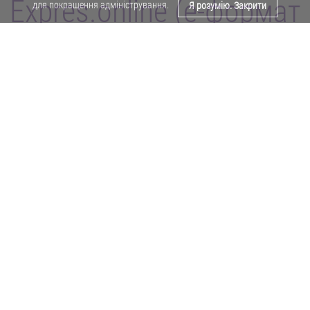
Expres.online (e-формат
для покращення адміністрування.
Я розумію. Закрити
газети "Експрес")
Поділитися у Facebook
Політика конфіденційності
Реклама
Карта сайту
Офіційне повідомлення
Забороняється копіювати будь-які матеріали е-формату газети "Експрес"
без отримання попереднього письмового дозволу редакції.
Авторські права ⓒ 2019. Всі права
захищені