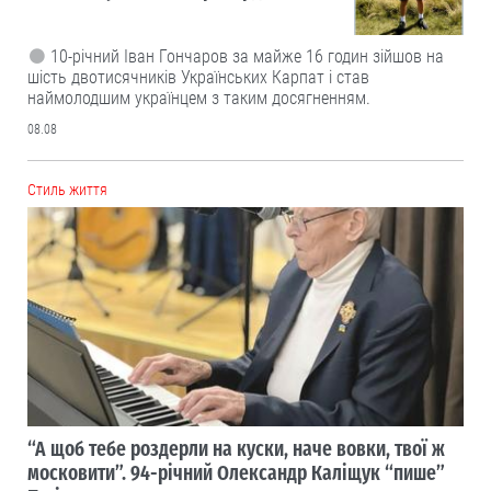
10-річний Іван Гончаров за майже 16 годин зійшов на
шість двотисячників Українських Карпат і став
наймолодшим українцем з таким досягненням.
08.08
Cтиль життя
“А щоб тебе роздерли на куски, наче вовки, твої ж
московити”. 94-річний Олександр Каліщук “пише”