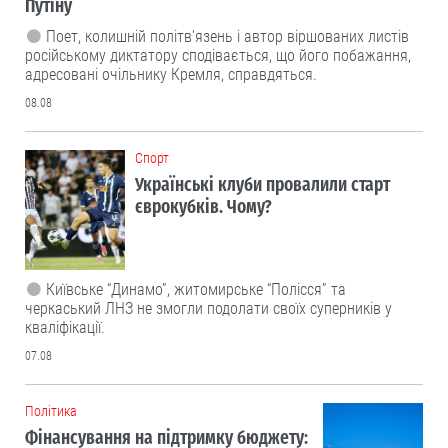
Путіну
Поет, колишній політв'язень і автор віршованих листів
російському диктатору сподівається, що його побажання,
адресовані очільнику Кремля, справдяться.
08.08
Cпорт
Українські клуби провалили старт
єврокубків. Чому?
Київське “Динамо”, житомирське “Полісся” та
черкаський ЛНЗ не змогли подолати своїх суперників у
кваліфікації.
07.08
Політика
Фінансування на підтримку бюджету: