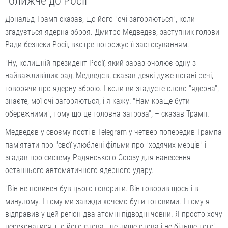
"ближче до Росії"
Дональд Трамп сказав, що його "очі загоряються", коли
згадується ядерна зброя. Дмитро Медведєв, заступник голови
Ради безпеки Росії, вкотре погрожує її застосуванням.
"Ну, колишній президент Росії, який зараз очолює одну з
найважливіших рад, Медведєв, сказав деякі дуже погані речі,
говорячи про ядерну зброю. І коли ви згадуєте слово "ядерна",
знаєте, мої очі загоряються, і я кажу: "Нам краще бути
обережними", тому що це головна загроза", – сказав Трамп.
Медведєв у своєму пості в Telegram у четвер попередив Трампа
пам'ятати про "свої улюблені фільми про "ходячих мерців" і
згадав про систему Радянського Союзу для нанесення
останнього автоматичного ядерного удару.
"Він не повинен був цього говорити. Він говорив щось і в
минулому. І тому ми завжди хочемо бути готовими. І тому я
відправив у цей регіон два атомні підводні човни. Я просто хочу
переконатися, що його слова - це лише слова і не більше того",