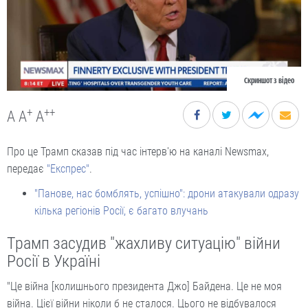
Скриншот з відео
+
++
A
A
A
Про це Трамп сказав під час інтерв'ю на каналі Newsmax,
передає
"Експрес"
.
"Панове, нас бомблять, успішно": дрони атакували одразу
кілька регіонів Росії, є багато влучань
Трамп засудив "жахливу ситуацію" війни
Росії в Україні
"Це війна [колишнього президента Джо] Байдена. Це не моя
війна. Цієї війни ніколи б не сталося. Цього не відбувалося