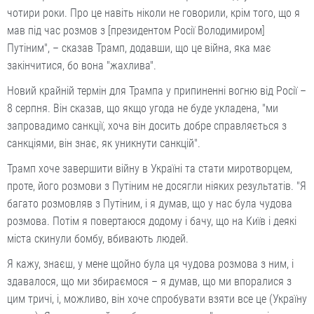
чотири роки. Про це навіть ніколи не говорили, крім того, що я
мав під час розмов з [президентом Росії Володимиром]
Путіним", – сказав Трамп, додавши, що це війна, яка має
закінчитися, бо вона "жахлива".
Новий крайній термін для Трампа у припиненні вогню від Росії –
8 серпня. Він сказав, що якщо угода не буде укладена, "ми
запровадимо санкції, хоча він досить добре справляється з
санкціями, він знає, як уникнути санкцій".
Трамп хоче завершити війну в Україні та стати миротворцем,
проте, його розмови з Путіним не досягли ніяких результатів. "Я
багато розмовляв з Путіним, і я думав, що у нас була чудова
розмова. Потім я повертаюся додому і бачу, що на Київ і деякі
міста скинули бомбу, вбивають людей.
Я кажу, знаєш, у мене щойно була ця чудова розмова з ним, і
здавалося, що ми збираємося – я думав, що ми впоралися з
цим тричі, і, можливо, він хоче спробувати взяти все це (Україну