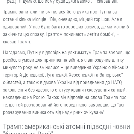
– ред.). Я думаю, що йому буде дуже важко", – сказав він.
Трампа запитали, чи змінилася його думка про Путіна за
останні кілька місяців. "Він, очевидно, міцний горішок. Але я
здивований. У нас було багато хороших розмов, де ми могли б
закінчити цю справу, і раптом починають летіти бомби", –
сказав Трамп.
Нагадаємо, Путін у відповідь на ультиматум Трампа заявив, що
російські умови для припинення війни, які він озвучив влітку
минулого року, не змінилися – це виведення Україною військ із
територій Донецької, Луганської, Херсонської та Запорізької
областей, а також відмова України від приєднання до НАТО,
закріплення без'ядерного статусу країни і скасування санкцій,
накладених на Росію. Також він відповів на слова Трампа про
те, що той розчарований його поведінкою, заявивши, що "всі
розчарування виникають від надмірних очікувань".
Трамп: американські атомні підводні човни