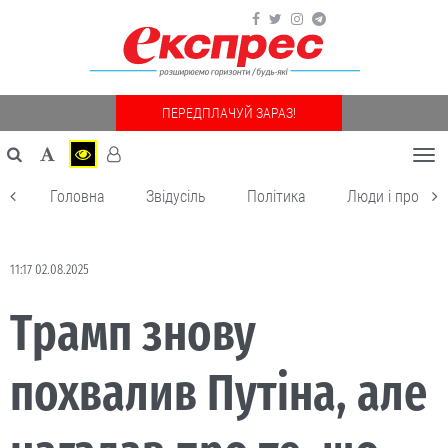
ПЕРЕДПЛАЧУЙ ЗАРАЗ!
Togg
navi
Головна
Звідусіль
Політика
Люди і пробле
11:17 02.08.2025
Трамп знову
похвалив Путіна, але