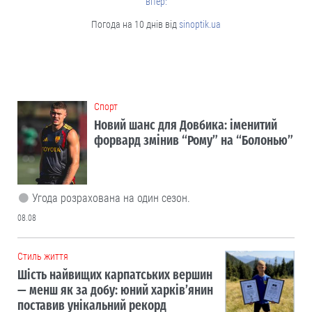
вітер:
Погода на 10 днів від
sinoptik.ua
Cпорт
Новий шанс для Довбика: іменитий
форвард змінив “Рому” на “Болонью”
Угода розрахована на один сезон.
08.08
Cтиль життя
Шість найвищих карпатських вершин
— менш як за добу: юний харків’янин
поставив унікальний рекорд