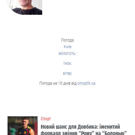
Погода
Київ
вологість:
тиск:
вітер:
Погода на 10 днів від
sinoptik.ua
Cпорт
Новий шанс для Довбика: іменитий
форвард змінив “Рому” на “Болонью”