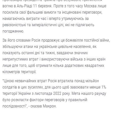
вогню в Аль-Ріаді 11 березня. Проте з того часу Москва лише
посилила свої фальшиві вимоги та інсценовані переговори,
намагаючись виграти час і вперто утримуючись за
ревізіоністські та імперіалістичні цілі, які не підлягають
погодженню.
За його словами Росія продовжує це божевілля постійної війни,
збільшуючи атаки на українське цивільне населення, як
показують останні дні та тижні, завдаючи значних
неприпустимих втрат і використовуючи війська з інших країн
лише для того, щоб отримати кілька додаткових квадратних
кілометрів території.
"Ціною незвичайних втрат Росія втратила понад мільйон
солдатів в цих зусиллях, для цього щоб завоювати менше 1%
території України з листопада 2022 року. Мета нашого раунду
було розкласти фактори переговорів у правильній
послідовності", - сказав Макрон.