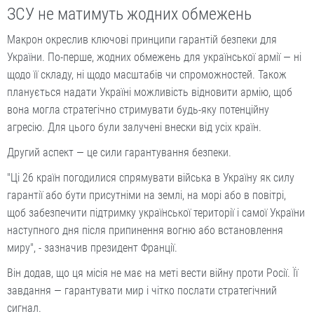
ЗСУ не матимуть жодних обмежень
Макрон окреслив ключові принципи гарантій безпеки для
України. По-перше, жодних обмежень для української армії — ні
щодо її складу, ні щодо масштабів чи спроможностей. Також
планується надати Україні можливість відновити армію, щоб
вона могла стратегічно стримувати будь-яку потенційну
агресію. Для цього були залучені внески від усіх країн.
Другий аспект — це сили гарантування безпеки.
"Ці 26 країн погодилися спрямувати війська в Україну як силу
гарантії або бути присутніми на землі, на морі або в повітрі,
щоб забезпечити підтримку української території і самої України
наступного дня після припинення вогню або встановлення
миру", - зазначив президент Франції.
Він додав, що ця місія не має на меті вести війну проти Росії. Її
завдання — гарантувати мир і чітко послати стратегічний
сигнал.