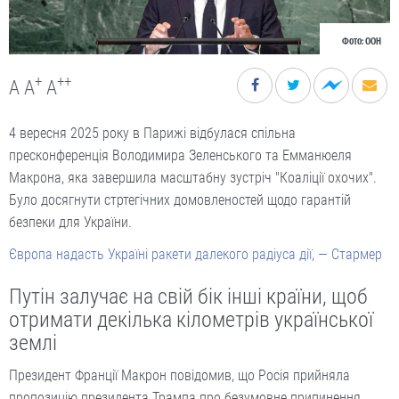
Фото: ООН
+
++
A
A
A
4 вересня 2025 року в Парижі відбулася спільна
пресконференція Володимира Зеленського та Емманюеля
Макрона, яка завершила масштабну зустріч "Коаліції охочих".
Було досягнути стртегічних домовленостей щодо гарантій
безпеки для України.
Європа надасть Україні ракети далекого радіуса дії, — Стармер
Путін залучає на свій бік інші країни, щоб
отримати декілька кілометрів української
землі
Президент Франції Макрон повідомив, що Росія прийняла
пропозицію президента Трампа про безумовне припинення