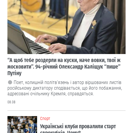
“А щоб тебе роздерли на куски, наче вовки, твої ж
московити”. 94-річний Олександр Каліщук “пише”
Путіну
Поет, колишній політв'язень і автор віршованих листів
російському диктатору сподівається, що його побажання,
адресовані очільнику Кремля, справдяться.
08.08
Cпорт
Українські клуби провалили старт
єврокубків. Чому?