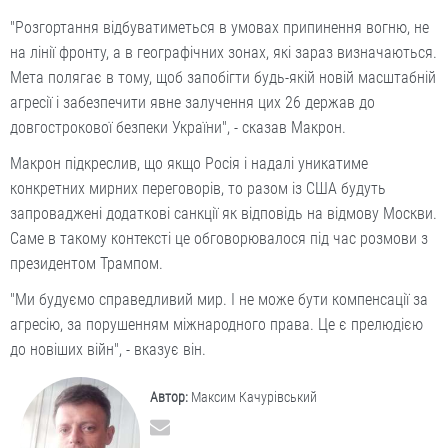
"Розгортання відбуватиметься в умовах припинення вогню, не
на лінії фронту, а в географічних зонах, які зараз визначаються.
Мета полягає в тому, щоб запобігти будь-якій новій масштабній
агресії і забезпечити явне залучення цих 26 держав до
довгострокової безпеки України", - сказав Макрон.
Макрон підкреслив, що якщо Росія і надалі уникатиме
конкретних мирних переговорів, то разом із США будуть
запроваджені додаткові санкції як відповідь на відмову Москви.
Саме в такому контексті це обговорювалося під час розмови з
президентом Трампом.
"Ми будуємо справедливий мир. І не може бути компенсації за
агресію, за порушенням міжнародного права. Це є прелюдією
до новіших війн", - вказує він.
Автор:
Максим Качурівський