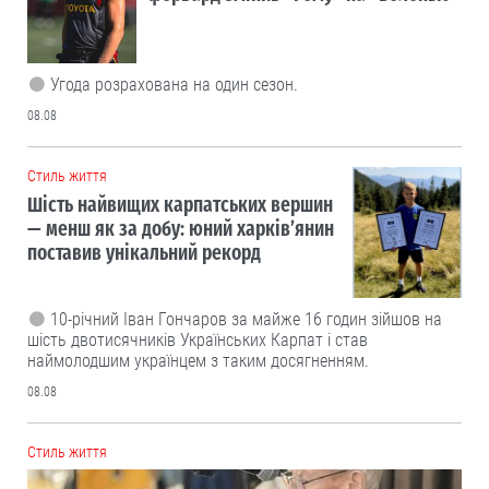
Угода розрахована на один сезон.
08.08
Cтиль життя
Шість найвищих карпатських вершин
— менш як за добу: юний харків’янин
поставив унікальний рекорд
10-річний Іван Гончаров за майже 16 годин зійшов на
шість двотисячників Українських Карпат і став
наймолодшим українцем з таким досягненням.
08.08
Cтиль життя