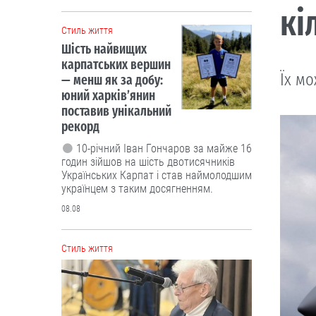
кі
Cтиль життя
Шість найвищих
карпатських вершин
Їх мо
— менш як за добу:
юний харків’янин
поставив унікальний
рекорд
10-річний Іван Гончаров за майже 16
годин зійшов на шість двотисячників
Українських Карпат і став наймолодшим
українцем з таким досягненням.
08.08
Cтиль життя