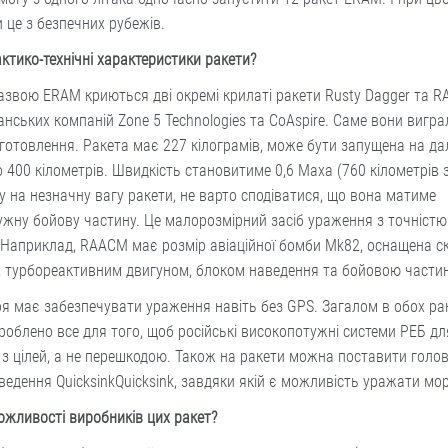
 це з безпечних рубежів.
актико-технічні характеристики ракети?
азвою ERAM криються дві окремі крилаті ракети Rusty Dagger та R
нських компаній Zone 5 Technologies та CoAspire. Саме вони вигра
иготовлення. Ракета має 227 кілограмів, може бути запущена на да
 400 кілометрів. Швидкість становитиме 0,6 Маха (760 кілометрів з
у на незначну вагу ракети, не варто сподіватися, що вона матиме
жну бойову частину. Це малорозмірний засіб ураження з точністю
 Наприклад, RAACM має розмір авіаційної бомби Mk82, оснащена 
, турбореактивним двигуном, блоком наведення та бойовою част
я має забезпечувати ураження навіть без GPS. Загалом в обох ра
облено все для того, щоб російські високопотужні системи РЕБ дл
з цілей, а не перешкодою. Також на ракети можна поставити голо
едення QuicksinkQuicksink, завдяки якій є можливість уражати морс
ожливості виробників цих ракет?