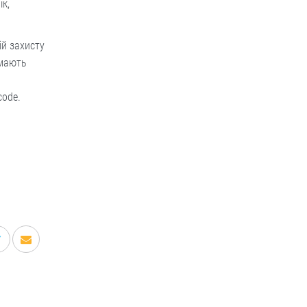
к,
ій захисту
 мають
code.