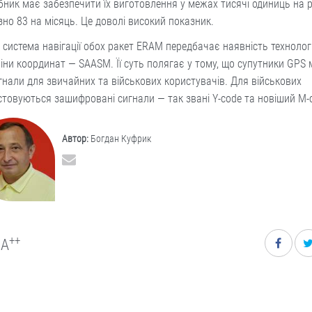
ник має забезпечити їх виготовлення у межах тисячі одиниць на рі
но 83 на місяць. Це доволі високий показник.
, система навігації обох ракет ERAM передбачає наявність технолог
міни координат — SAASM. Її суть полягає у тому, що супутники GPS
игнали для звичайних та військових користувачів. Для військових
товуються зашифровані сигнали — так звані Y-code та новіший M-
Автор:
Богдан Куфрик
++
A