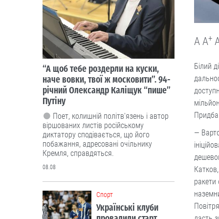
+
A
A
Білий д
“А щоб тебе роздерли на куски,
наче вовки, твої ж московити”. 94-
дальнос
річний Олександр Каліщук “пише”
доступн
Путіну
мільйон
Придбан
Поет, колишній політв'язень і автор
віршованих листів російському
— Варто
диктатору сподівається, що його
побажання, адресовані очільнику
ініційо
Кремля, справдяться.
дешевог
08.08
Катков,
ракети 
наземни
Cпорт
Повітря
Українські клуби
провалили старт
дасть з