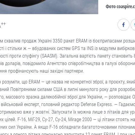
Фото coaspire.
++
A
ім схвалив продаж Україні 3350 ракет ERAM із боєприпасами розш
ті і стільки ж — вбудованих систем GPS та INS із модулем вибірков
ості проти спуфінгу (SAASM). Загальна вартість пакету становить 
ів доларів, повідомило Агентство співробітництва в галузі оборон
ня профінансують наші західні партнери.
 розуміти, що ERAM — це назва не конкретної зброї, а проєкту, яки
ваний Повітряними силами США в липні минулого року для розробк
о, масового зразка далекобійної зброї для України, — розповідає 
 військовий експерт, головний редактор Defense Express. — Гадаємо
отримаємо вже у жовтні. Запускати їх можна лише з літаків для у
х цілей. F-16, МіГ-29, Су-27, Су-24, Mirage 2000 — ці літаки стоять н
них сил України. А якщо F-16 обладнати багатоточковими пілонами
могу з одного літака одночасно запустити 12 ракет ERAM. І при ць