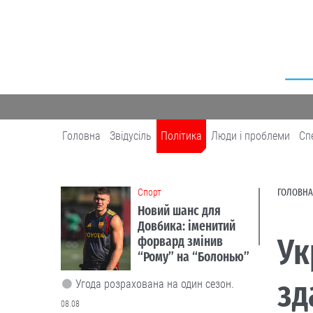
Головна
Звідусіль
Політика
Люди і проблеми
Сп
Cпорт
ГОЛОВНА
Новий шанс для
Довбика: іменитий
Ук
форвард змінив
“Рому” на “Болонью”
зд
Угода розрахована на один сезон.
08.08