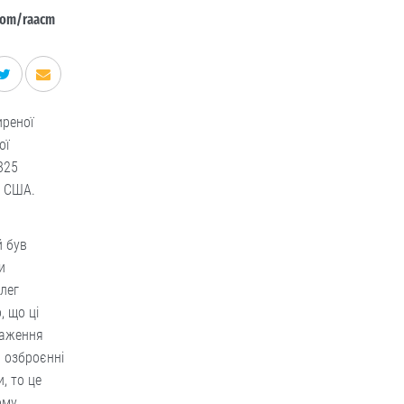
com/raacm
иреної
ої
825
и США.
й був
и
Олег
, що ці
раження
а озброєнні
, то це
ому