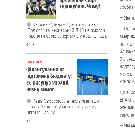
єврокубків. Чому?
зробити
— Які т
Київське “Динамо”, житомирське
— Під н
“Полісся” та черкаський ЛНЗ не змогли
подолати своїх суперників у кваліфікації.
америка
на їх в
07.08
близько
З огляд
Політика
надпоту
Фінансування на
метрів.
підтримку бюджету:
крилом
ЄС висунув Україні
низку вимог
Ця збро
ERAM зр
Рада Євросоюзу внесла зміни до
“Плану України” у межах механізму
одними 
Ukraine Facility.
самонав
07.08
— Які м