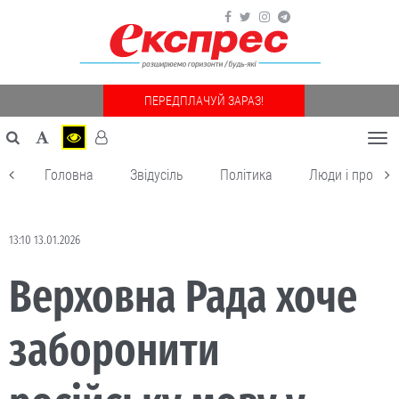
ПЕРЕДПЛАЧУЙ ЗАРАЗ!
Togg
navi
Головна
Звідусіль
Політика
Люди і пробле
13:10 13.01.2026
Верховна Рада хоче
заборонити