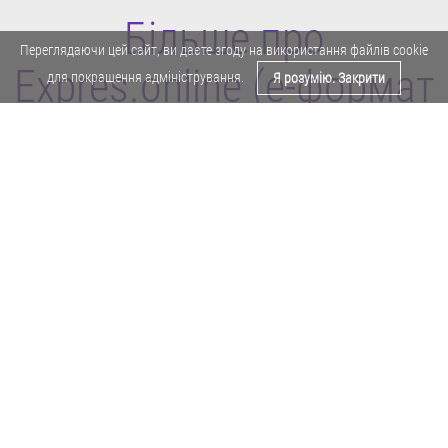
Більше про
Переглядаючи цей сайт, ви даєте згоду на використання файлів cookie
Expres.online (e-формат
для покращення адміністрування.
Я розумію. Закрити
газети "Експрес")
Поділитися у Facebook
Політика конфіденційності
Реклама
Карта сайту
Офіційне повідомлення
Забороняється копіювати будь-які матеріали е-формату газети "Експрес"
без отримання попереднього письмового дозволу редакції.
Авторські права ⓒ 2019. Всі права