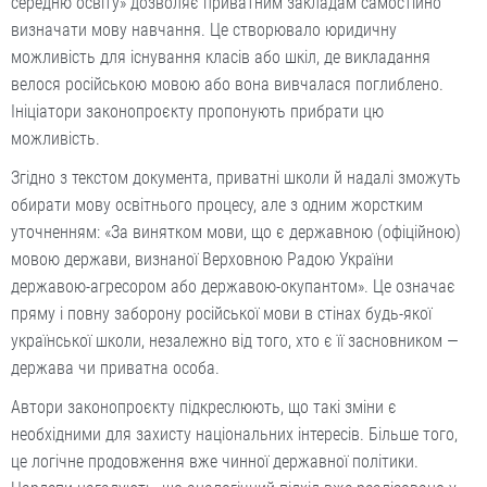
середню освіту» дозволяє приватним закладам самостійно
визначати мову навчання. Це створювало юридичну
можливість для існування класів або шкіл, де викладання
велося російською мовою або вона вивчалася поглиблено.
Ініціатори законопроєкту пропонують прибрати цю
можливість.
Згідно з текстом документа, приватні школи й надалі зможуть
обирати мову освітнього процесу, але з одним жорстким
уточненням: «За винятком мови, що є державною (офіційною)
мовою держави, визнаної Верховною Радою України
державою-агресором або державою-окупантом». Це означає
пряму і повну заборону російської мови в стінах будь-якої
української школи, незалежно від того, хто є її засновником —
держава чи приватна особа.
Автори законопроєкту підкреслюють, що такі зміни є
необхідними для захисту національних інтересів. Більше того,
це логічне продовження вже чинної державної політики.