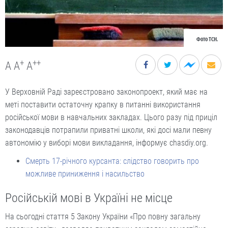
Фото ТСН.
+
++
A
A
A
У Верховній Раді зареєстровано законопроект, який має на
меті поставити остаточну крапку в питанні використання
російської мови в навчальних закладах. Цього разу під приціл
законодавців потрапили приватні школи, які досі мали певну
автономію у виборі мови викладання, інформує chasdiy.org.
Смерть 17-річного курсанта: слідство говорить про
можливе приниження і насильство
Російській мові в Україні не місце
На сьогодні стаття 5 Закону України «Про повну загальну