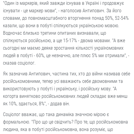
"Один із маркерів, який завжди існував в Україні і продовжує
існувати - це маркер мови", - наголосив Антипович. За його
словами, до повномасштабного вторгнення понад 50%, 52-54%
казали, що вони в побуті спілкуються українською мовою.
Водночас близько третини опитаних визнавали, що
спілкуються російською, а ще 15-17% - двома мовами. "А вже
сьогодні ми маємо деяке зростання кількості україномовних
людей в побуті - 60%, це незначно, але плюс 5% ми отримали", -
сказав соціолог.
Як зазначив Антипович, частина тих, хто до війни називав себе
російськомовними, тепер усі вважають себе двомовними та
використовують у побуті і українську, і російську мову. "А
когорта винятково російськомовних людей складає вже менш
як 10%, здається, 8%", - додав він.
Соціолог вважає, що така динаміка значною мірою є
формальною. "Про що це свідчить? Про те, що російськомовна
людина, яка в побуті російськомовна, вона розуміє, що