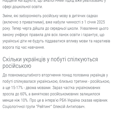
Нардепи нагадують, що аналогічний підхід вже реалізовано у
сфері дошкільної освіти.
Зміни, які забороняють російську мову в дитячих садках
(включно з приватними), вже набули чинності з 1 січня 2025
року. Тепер черга дійшла до середньої школи. Ухвалення цього
закону уніфікує правила для всіх ланок освіти і гарантує, що
українські діти не будуть піддаватися впливу мови та наративів
ворога під час навчання.
Скільки українців у побуті спілкуються
російською
До повномасштабного вторгнення понад половина українців у
побуті спілкувалася українською, близько третини - російською,
а ще 15-17% - двома мовами. Зараз частка україномовних
зросла до 60%, а винятково російськомовних залишилося
менше ніж 10%. Про це в інтерв'ю РБК-Україна сказав керівник
Соціологічної групи "Рейтинг" Олексій Антипович.