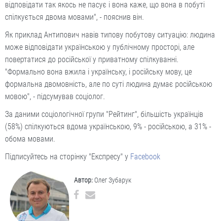
відповідати так якось не пасує і вона каже, що вона в побуті
спілкується двома мовами", - пояснив він.
Як приклад Антипович навів типову побутову ситуацію: людина
може відповідати українською у публічному просторі, але
повертатися до російської у приватному спілкуванні.
"Формально вона вжила і українську, і російську мову, це
формальна двомовність, але по суті людина думає російською
мовою", - підсумував соціолог.
За даними соціологічної групи "Рейтинг", більшість українців
(58%) спілкуються вдома українською, 9% - російською, а 31% -
обома мовами.
Підписуйтесь на сторінку "Експресу" у
Facebook
Автор:
Олег Зубарук