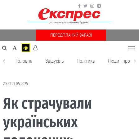
ПЕРЕДПЛАЧУЙ ЗАРАЗ!
Togg
navi
Головна
Звідусіль
Політика
Люди і пробле
20:51 21.05.2025
Як страчували
українських