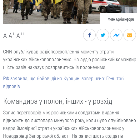
Фото: АрміяІнформ
+
++
A
A
A
CNN опублікував радіоперехоплення моменту страти
українських військовополонених. На аудіо російський командир
шість разів наказує розправитись із полоненими.
РФ заявила, що бойові дії на Курщині завершено: Генштаб
відповів
Командира у полон, інших - у розхід
Запис переговорів між російськими солдатами видання
відносить до листопада минулого року, коли було опубліковано
кадри ймовірної страти українських військовополонених у
Новодарівці Запорізької області. На записі шість солдатів