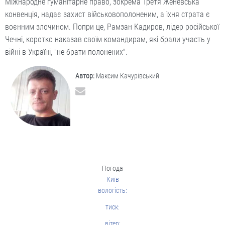
Міжнародне гуманітарне право, зокрема Третя Женевська
конвенція, надає захист військовополоненим, а їхня страта є
воєнним злочином. Попри це, Рамзан Кадиров, лідер російської
Чечні, коротко наказав своїм командирам, які брали участь у
війні в Україні, "не брати полонених".
Автор:
Максим Качурівський
Погода
Київ
вологість:
тиск:
вітер: