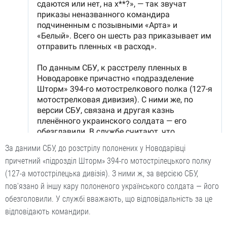
За даними СБУ, до розстрілу полонених у Новодарівці
причетний «підрозділ Шторм» 394-го мотострілецького полку
(127-а мотострілецька дивізія). З ними ж, за версією СБУ,
пов'язано й іншу кару полоненого українського солдата — його
обезголовили. У службі вважають, що відповідальність за це
відповідають командири.