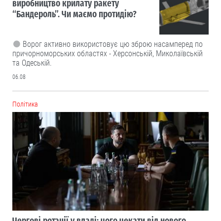
виробництво крилату ракету
“Бандероль”. Чи маємо протидію?
Ворог активно використовує цю зброю насамперед по
причорноморських областях - Херсонській, Миколаївській
та Одеській.
06.08
Політика
Чергові ротації у владі: чого чекати від нового