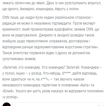
лежать обличчям до землі. Двох із них розстрілюють впритул,
ще одного, ймовірно, командира, беруть у полон.
CNN пише, що кадри були надані українською стороною і
редакція не може їх незалежно підтвердити. Проте експерт-
криміналіст, який проаналізував аудіофайли, заявив CNN, що
вони не редагувалися. Джерело із західної розвідки також
знайшло аудіо перехоплення «справжнім, достовірним і
відповідним раніше задокументованим жорстоким стратам».
Також агентство порівняло відео з дрону за допомогою
супутникових знімків.
«Запитай, хто командир. Хто командир? Запитай. Командира –
у полон, інших – у розхід. Хто-небудь, б****, дайте відповідь,
вони здаються чи ні, на х**?», — так звучать накази
неназваного командира підлеглим із позивними «Арта» та
«Білий». Усього він шість разів наказує їм відправити полонених
«у розхід».