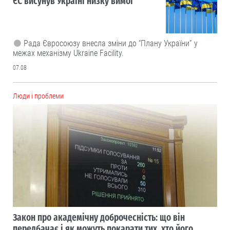
ЄС висунув Україні низку вимог
Рада Євросоюзу внесла зміни до “Плану України” у
межах механізму Ukraine Facility.
07.08
Люди і проблеми
Закон про академічну доброчесність: що він
передбачає і як можуть покарати тих, хто його